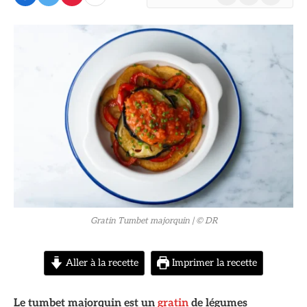
(Twitter)
© DR
Gratin Tumbet majorquin
| © DR
Aller à la recette
Imprimer la recette
Le tumbet majorquin est un
gratin
de légumes