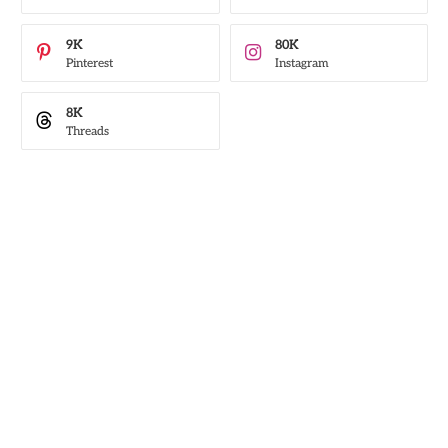
9K
80K
Pinterest
Instagram
8K
Threads