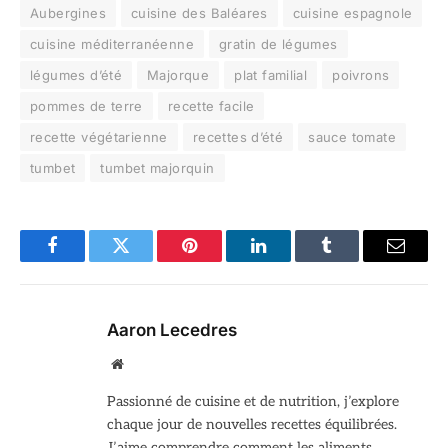
Aubergines
cuisine des Baléares
cuisine espagnole
cuisine méditerranéenne
gratin de légumes
légumes d’été
Majorque
plat familial
poivrons
pommes de terre
recette facile
recette végétarienne
recettes d’été
sauce tomate
tumbet
tumbet majorquin
Facebook
Twitter
Pinterest
LinkedIn
Tumblr
Email
Aaron Lecedres
Site
web
Passionné de cuisine et de nutrition, j’explore
chaque jour de nouvelles recettes équilibrées.
J’aime comprendre comment les aliments