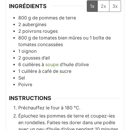
INGRÉDIENTS
1x
2x
3x
800
g
de pommes de terre
2
aubergines
2
poivrons rouges
800
g
de tomates bien mûres ou 1 boîte de
tomates concassées
1
oignon
2
gousses
d’ail
6
cuillères à
soupe
d’huile d’olive
1
cuillère à café
de sucre
Sel
Poivre
INSTRUCTIONS
Préchauffez le four à 180 °C.
Épluchez les pommes de terre et coupez-les
en rondelles. Faites-les dorer dans une poêle
avec un peu d’huile d’olive pendant 10 minutes.