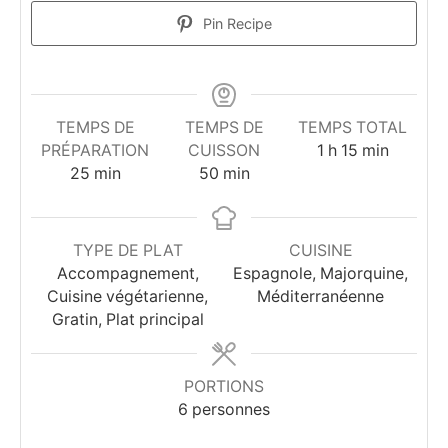
Pin Recipe
TEMPS DE
TEMPS DE
TEMPS TOTAL
heure
minutes
PRÉPARATION
CUISSON
1
h
15
min
minutes
minutes
25
min
50
min
TYPE DE PLAT
CUISINE
Accompagnement,
Espagnole, Majorquine,
Cuisine végétarienne,
Méditerranéenne
Gratin, Plat principal
PORTIONS
6
personnes