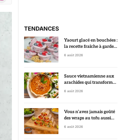
r)
TENDANCES
Yaourt glacé en bouchées :
la recette fraîche à garder
au congélateur
6 août 2026
Sauce vietnamienne aux
arachides qui transforme
des rouleaux de printemps
6 août 2026
en vrai régal
Vous n’avez jamais goûté
des wraps au tofu aussi
croustillants et savoureux
6 août 2026