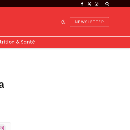
Facebook
X
Instagram
(Twitter)
NEWSLETTER
trition & Santé
a
nstagram