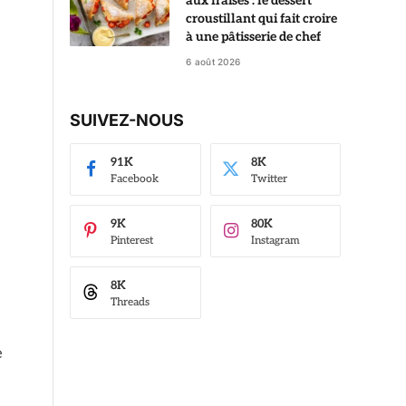
aux fraises : le dessert
croustillant qui fait croire
à une pâtisserie de chef
6 août 2026
SUIVEZ-NOUS
91K
8K
Facebook
Twitter
9K
80K
Pinterest
Instagram
8K
Threads
e