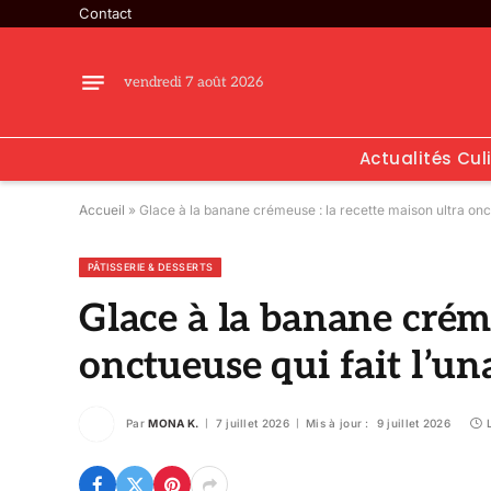
Contact
vendredi 7 août 2026
Actualités Cul
Accueil
»
Glace à la banane crémeuse : la recette maison ultra onct
PÂTISSERIE & DESSERTS
Glace à la banane créme
onctueuse qui fait l’u
Par
MONA K.
7 juillet 2026
Mis à jour :
9 juillet 2026