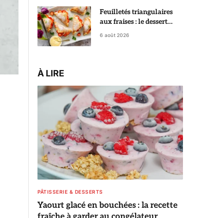
Feuilletés triangulaires
aux fraises : le dessert
croustillant qui fait croire
6 août 2026
à une pâtisserie de chef
À LIRE
PÂTISSERIE & DESSERTS
Yaourt glacé en bouchées : la recette
fraîche à garder au congélateur