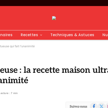
inaires
Recettes
Techniques & Astuces
Nu
ueuse qui fait l’unanimité
use : la recette maison ultr
nanimité
Lecture : 7 min
Facebook
X
I
Suivez-nous