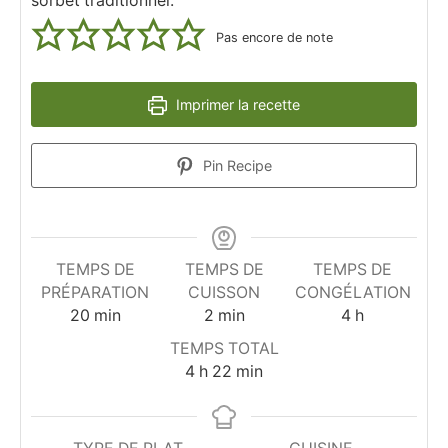
sorbet traditionnel.
Pas encore de note
Imprimer la recette
Pin Recipe
TEMPS DE
TEMPS DE
TEMPS DE
PRÉPARATION
CUISSON
CONGÉLATION
minutes
minutes
heures
20
min
2
min
4
h
TEMPS TOTAL
heures
minutes
4
h
22
min