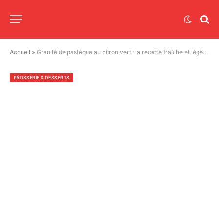
Accueil
»
Granité de pastèque au citron vert : la recette fraîche et légère de l’été sans sorbetière
PÂTISSERIE & DESSERTS