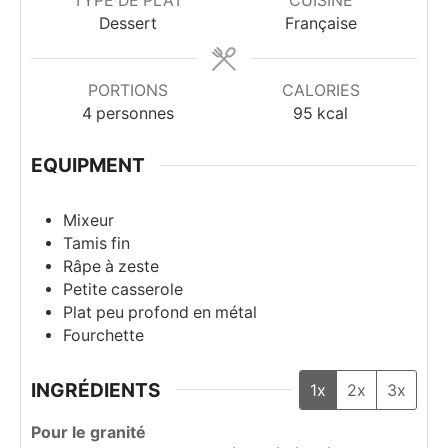
TYPE DE PLAT
CUISINE
Dessert
Française
PORTIONS
CALORIES
4
personnes
95
kcal
EQUIPMENT
Mixeur
Tamis fin
Râpe à zeste
Petite casserole
Plat peu profond en métal
Fourchette
INGRÉDIENTS
1x
2x
3x
Pour le granité