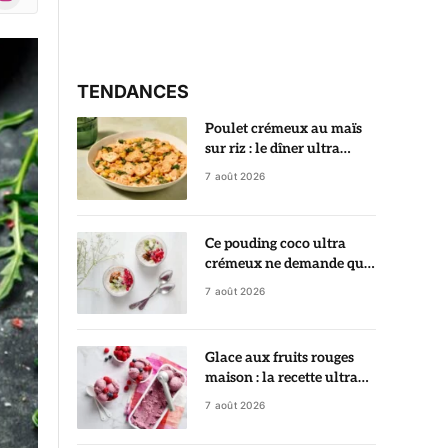
r)
TENDANCES
Poulet crémeux au maïs
sur riz : le dîner ultra
gourmand prêt en 35
7 août 2026
minutes
Ce pouding coco ultra
crémeux ne demande que
5 minutes de préparation
7 août 2026
Glace aux fruits rouges
maison : la recette ultra
crémeuse qui rivalise avec
7 août 2026
le glacier