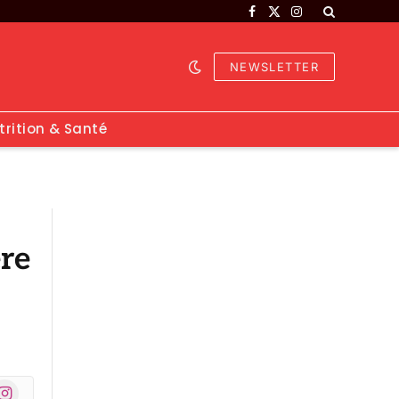
Facebook
X
Instagram
(Twitter)
NEWSLETTER
trition & Santé
ère
nstagram