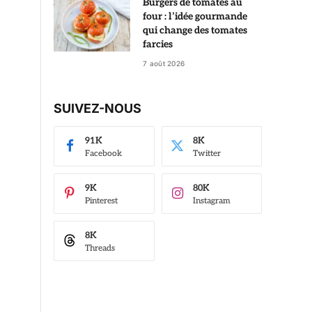
Burgers de tomates au
four : l’idée gourmande
qui change des tomates
farcies
7 août 2026
SUIVEZ-NOUS
91K
8K
Facebook
Twitter
9K
80K
Pinterest
Instagram
8K
Threads