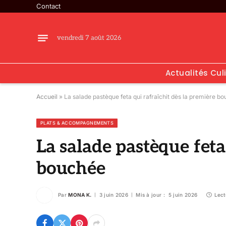
Contact
vendredi 7 août 2026
Actualités Cul
Accueil
»
La salade pastèque feta qui rafraîchit dès la première b
PLATS & ACCOMPAGNEMENTS
La salade pastèque feta
bouchée
Par
MONA K.
3 juin 2026
Mis à jour :
5 juin 2026
Lect