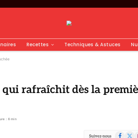
inaires
Recettes
Techniques & Astuces
Nu
ouchée
 qui rafraîchit dès la premi
ure : 6 min
Facebook
X
I
Suivez-nous