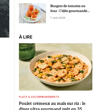
Burgers de tomates au
four : l’idée gourmande
qui change des tomates
7 août 2026
farcies
À LIRE
PLATS & ACCOMPAGNEMENTS
Poulet crémeux au maïs sur riz : le
dîner ultra gourmand prêt en 35