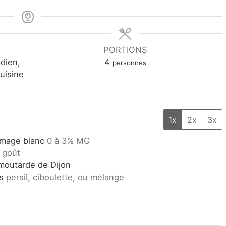
PORTIONS
dien,
4
personnes
uisine
1x
2x
3x
omage blanc
0 à 3% MG
e goût
moutarde de Dijon
s
persil, ciboulette, ou mélange