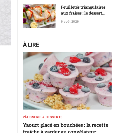
Feuilletés triangulaires
aux fraises : le dessert
croustillant qui fait croire
6 août 2026
à une pâtisserie de chef
À LIRE
s
PÂTISSERIE & DESSERTS
Yaourt glacé en bouchées : la recette
fraîche à garder au congélateur