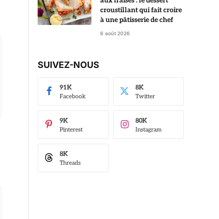
aux fraises : le dessert
croustillant qui fait croire
à une pâtisserie de chef
6 août 2026
SUIVEZ-NOUS
91K
8K
Facebook
Twitter
9K
80K
Pinterest
Instagram
8K
Threads