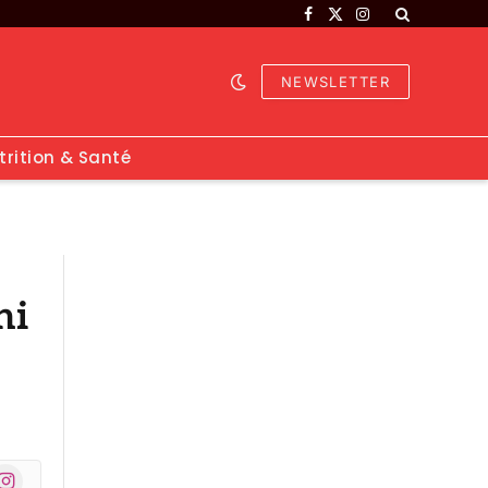
Facebook
X
Instagram
(Twitter)
NEWSLETTER
trition & Santé
ni
nstagram