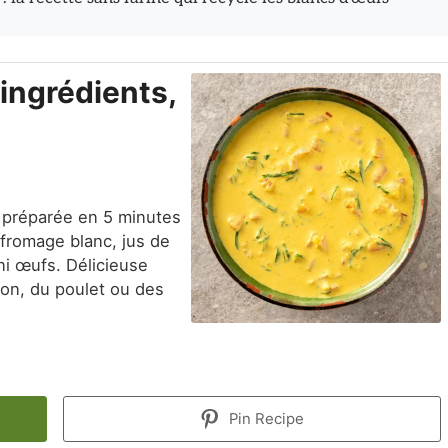
 ingrédients,
 préparée en 5 minutes
 fromage blanc, jus de
ni œufs. Délicieuse
son, du poulet ou des
Pin Recipe