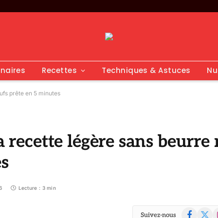
inaires
Recettes
Techniques & Astuces
Nu
œufs prête en 5 minutes
a recette légère sans beurre 
es
6
Lecture : 3 min
Facebook
X
I
Suivez-nous