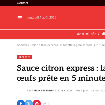
Contact
vendredi 7 août 2026
Actualités Cul
Accueil
»
Sauce citron express : la recette légère sans beurre ni 
RECETTES
Sauce citron express : l
œufs prête en 5 minut
Par
AARON LECEDRES
27 mai 2026
Mis à jour :
29 mai 202