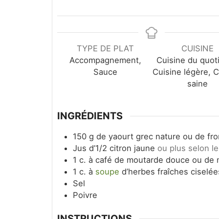
TYPE DE PLAT
CUISINE
Accompagnement,
Cuisine du quoti
Sauce
Cuisine légère, C
saine
INGRÉDIENTS
150
g
de yaourt grec nature ou de fr
Jus d’1/2 citron jaune
ou plus selon l
1
c.
à café de moutarde douce ou de 
1
c.
à
soupe
d’herbes fraîches ciselée
Sel
Poivre
INSTRUCTIONS