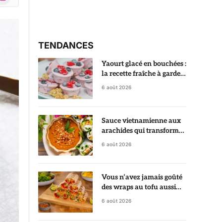
r)
TENDANCES
Yaourt glacé en bouchées :
la recette fraîche à garder
au congélateur
6 août 2026
Sauce vietnamienne aux
arachides qui transforme
des rouleaux de printemps
6 août 2026
en vrai régal
Vous n’avez jamais goûté
des wraps au tofu aussi
croustillants et savoureux
6 août 2026