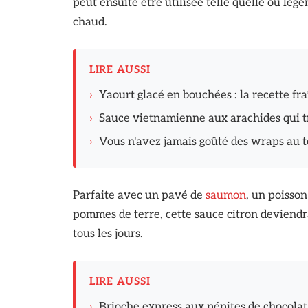
peut ensuite être utilisée telle quelle ou lé
chaud.
LIRE AUSSI
›
Yaourt glacé en bouchées : la recette fr
›
Sauce vietnamienne aux arachides qui t
›
Vous n'avez jamais goûté des wraps au to
Parfaite avec un pavé de
saumon
, un poisson
pommes de terre, cette sauce citron deviendra
tous les jours.
LIRE AUSSI
›
Brioche express aux pépites de chocolat :