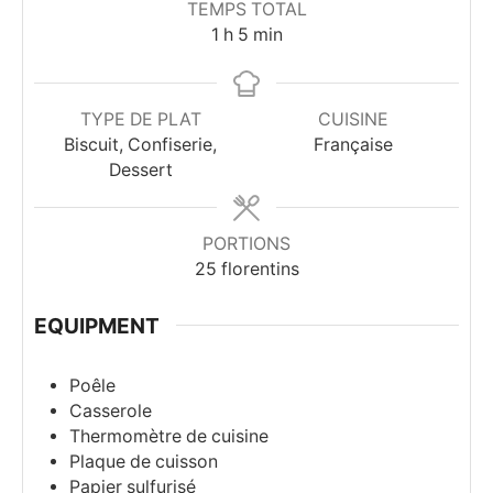
TEMPS TOTAL
heure
minutes
1
h
5
min
TYPE DE PLAT
CUISINE
Biscuit, Confiserie,
Française
Dessert
PORTIONS
25
florentins
EQUIPMENT
Poêle
Casserole
Thermomètre de cuisine
Plaque de cuisson
Papier sulfurisé