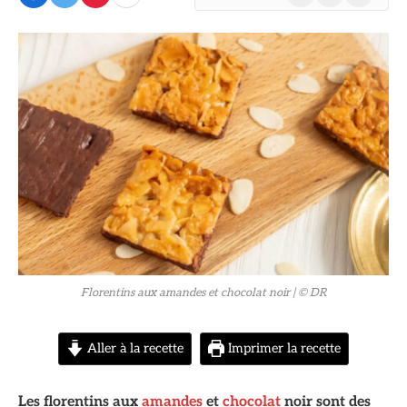
(Twitter)
© DR
Florentins aux amandes et chocolat noir
| © DR
Aller à la recette
Imprimer la recette
Les florentins aux
amandes
et
chocolat
noir sont des