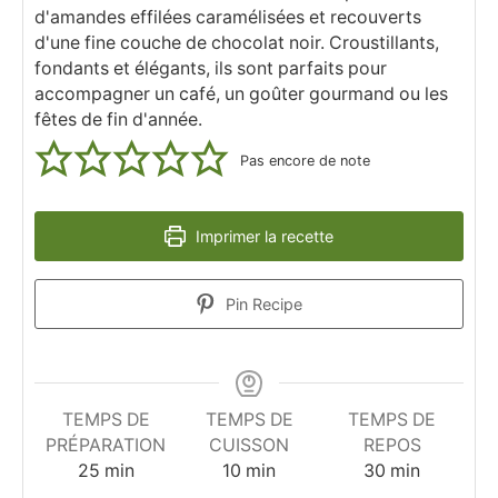
d'amandes effilées caramélisées et recouverts
d'une fine couche de chocolat noir. Croustillants,
fondants et élégants, ils sont parfaits pour
accompagner un café, un goûter gourmand ou les
fêtes de fin d'année.
Pas encore de note
Imprimer la recette
Pin Recipe
TEMPS DE
TEMPS DE
TEMPS DE
PRÉPARATION
CUISSON
REPOS
minutes
minutes
minutes
25
min
10
min
30
min