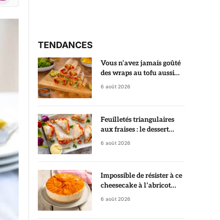
r)
TENDANCES
Vous n’avez jamais goûté
des wraps au tofu aussi
croustillants et savoureux
6 août 2026
Feuilletés triangulaires
aux fraises : le dessert
croustillant qui fait croire
6 août 2026
à une pâtisserie de chef
Impossible de résister à ce
cheesecake à l’abricot
sans cuisson, prêt sans
6 août 2026
allumer le four