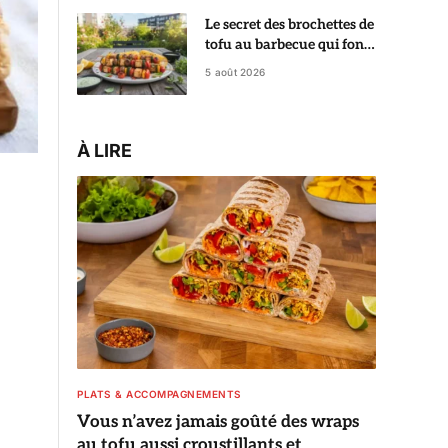
Le secret des brochettes de
tofu au barbecue qui font
aimer le tofu à tout le
5 août 2026
monde
À LIRE
PLATS & ACCOMPAGNEMENTS
Vous n’avez jamais goûté des wraps
au tofu aussi croustillants et