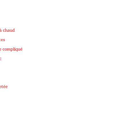
 à chaud
tes
de compliqué
c
etée