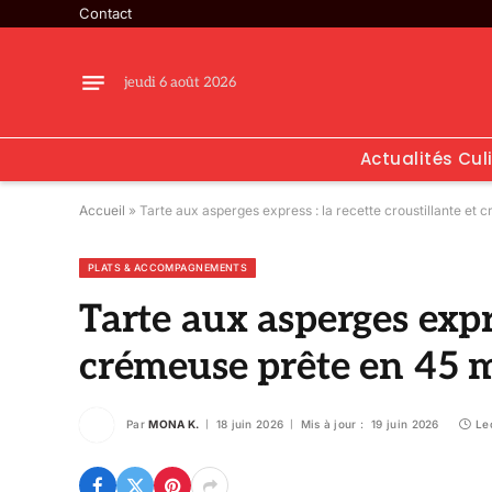
Contact
jeudi 6 août 2026
Actualités Cul
Accueil
»
Tarte aux asperges express : la recette croustillante et
PLATS & ACCOMPAGNEMENTS
Tarte aux asperges expre
crémeuse prête en 45 
Par
MONA K.
18 juin 2026
Mis à jour :
19 juin 2026
Le