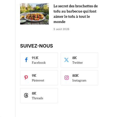
Le secret des brochettes de
tofu au barbecue qui font
aimer le tofu à tout le
monde
5 août 2026
SUIVEZ-NOUS
91K
8K
Facebook
Twitter
9K
80K
Pinterest
Instagram
8K
Threads