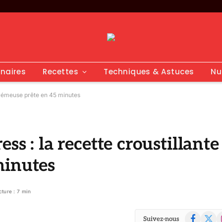
inaires
Recettes
Techniques & Astuces
Nu
 crémeuse prête en 45 minutes
ss : la recette croustillante
minutes
cture : 7 min
Facebook
X
I
Suivez-nous