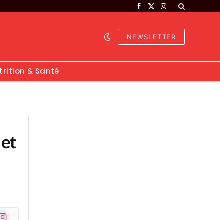
Facebook
X
Instagram
(Twitter)
NEWSLETTER
trition & Santé
 et
nstagram