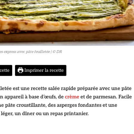
s express avec pâte feuilletée
| © DR
cette
Imprimer la recette
letée est une recette salée rapide préparée avec une pâte
un appareil à base d’œufs, de
crème
et de parmesan. Facile
ne pâte croustillante, des asperges fondantes et une
léger, un dîner ou un repas printanier.