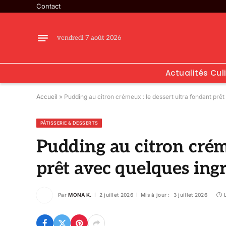
Contact
vendredi 7 août 2026
Actualités Cul
Accueil
»
Pudding au citron crémeux : le dessert ultra fondant prê
PÂTISSERIE & DESSERTS
Pudding au citron créme
prêt avec quelques ing
Par
MONA K.
2 juillet 2026
Mis à jour :
3 juillet 2026