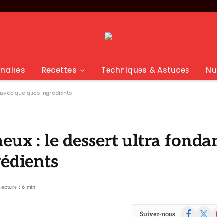
inaires
Recettes
Techniques & Astuces
Nu
t avec quelques ingrédients
ux : le dessert ultra fonda
rédients
Lecture : 6 min
Facebook
X
I
Suivez-nous