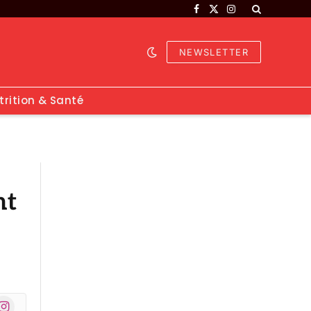
Facebook
X
Instagram
(Twitter)
NEWSLETTER
trition & Santé
nt
nstagram