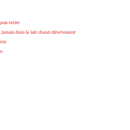
puis retiré
é, jamais dans le lait chaud directement
écis
re