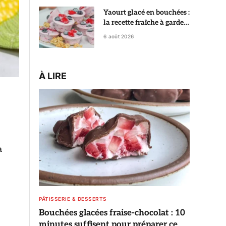
Yaourt glacé en bouchées :
la recette fraîche à garder
au congélateur
6 août 2026
À LIRE
a
PÂTISSERIE & DESSERTS
Bouchées glacées fraise-chocolat : 10
minutes suffisent pour préparer ce