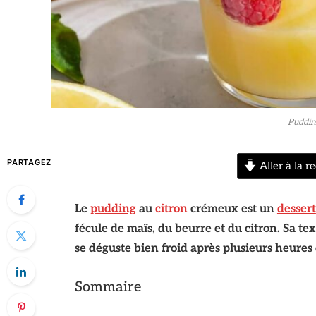
Puddin
PARTAGEZ
Aller à la re
Le
pudding
au
citron
crémeux est un
dessert
fécule de maïs, du beurre et du citron. Sa te
se déguste bien froid après plusieurs heures 
Sommaire