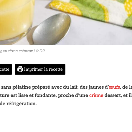
g au citron crémeux
| © DR
cette
Imprimer la recette
sans gélatine préparé avec du lait, des jaunes d’
œufs
, de l
xture est lisse et fondante, proche d’une
crème
dessert, et il
de réfrigération.