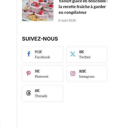
Yaourt glacé en bouchées :
la recette fraîche à garder
au congélateur
6 août 2026
SUIVEZ-NOUS
91K
8K
Facebook
Twitter
9K
80K
Pinterest
Instagram
8K
Threads