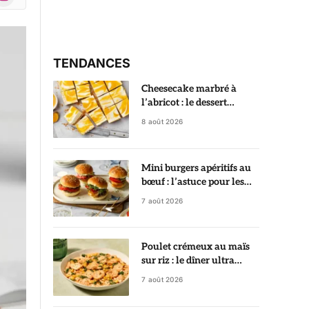
r)
TENDANCES
Cheesecake marbré à
l’abricot : le dessert
crémeux qui fait toujours
8 août 2026
son effet
Mini burgers apéritifs au
bœuf : l’astuce pour les
garder ultra juteux
7 août 2026
Poulet crémeux au maïs
sur riz : le dîner ultra
gourmand prêt en 35
7 août 2026
minutes