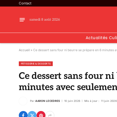
Contact
samedi 8 août 2026
Actualités Cul
Accueil
»
Ce dessert sans four ni beurre se prépare en 6 minutes 
PÂTISSERIE & DESSERTS
Ce dessert sans four ni
minutes avec seulement
Par
AARON LECEDRES
10 juin 2026
Mis à jour :
11 juin 2026