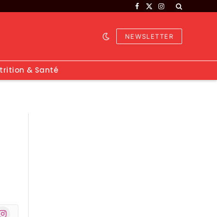
Facebook
X
Instagram
(Twitter)
NEWSLETTER
trition & Santé
nstagram