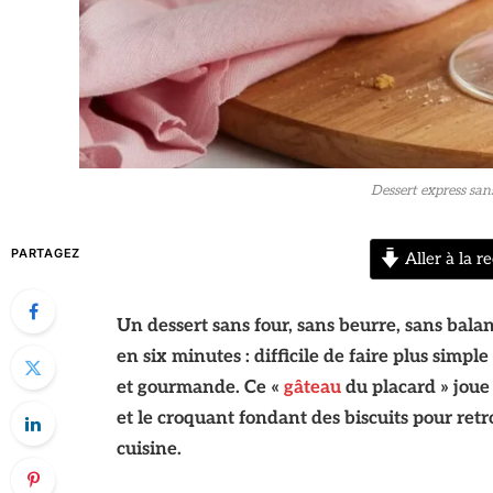
Dessert express sans
PARTAGEZ
Aller à la re
Un dessert sans four, sans beurre, sans bala
en six minutes : difficile de faire plus simp
et gourmande. Ce «
gâteau
du placard » joue 
et le croquant fondant des biscuits pour ret
cuisine.