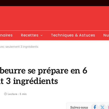
inaires
Recettes
Techniques & Astuces
Nu
avec seulement 3 ingrédients
 beurre se prépare en 6
 3 ingrédients
Lecture : 5 min
Facebook
X
I
Suivez-nous