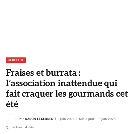
RECETTES
Fraises et burrata :
l’association inattendue qui
fait craquer les gourmands cet
été
Par
AARON LECEDRES
1 juin 2026
Mis à jour :
2 juin 2026
Lecture : 4 min