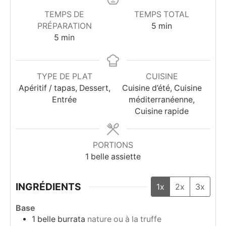
TEMPS DE
TEMPS TOTAL
minutes
PRÉPARATION
5
min
minutes
5
min
TYPE DE PLAT
CUISINE
Apéritif / tapas, Dessert,
Cuisine d’été, Cuisine
Entrée
méditerranéenne,
Cuisine rapide
PORTIONS
1
belle assiette
INGRÉDIENTS
1x
2x
3x
Base
1
belle burrata
nature ou à la truffe