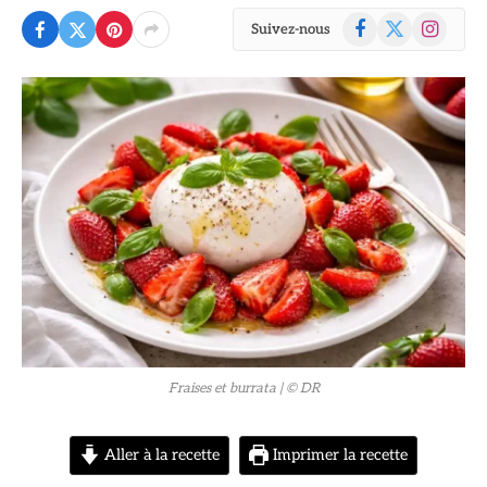
Facebook
X
Instagram
Suivez-nous
(Twitter)
© DR
Fraises et burrata
| © DR
Aller à la recette
Imprimer la recette