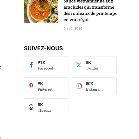
Sauce vietnamienne aux
arachides qui transforme
des rouleaux de printemps
en vrai régal
6 août 2026
SUIVEZ-NOUS
91K
8K
e
Facebook
Twitter
9K
80K
Pinterest
Instagram
8K
Threads
e