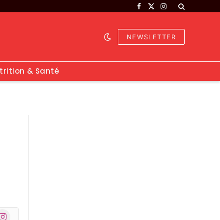
Facebook
X
Instagram
(Twitter)
NEWSLETTER
trition & Santé
nstagram