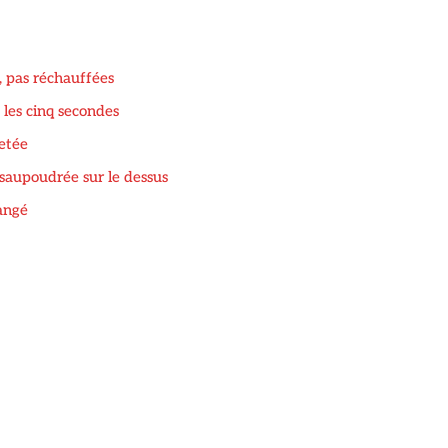
, pas réchauffées
 les cinq secondes
etée
s saupoudrée sur le dessus
angé