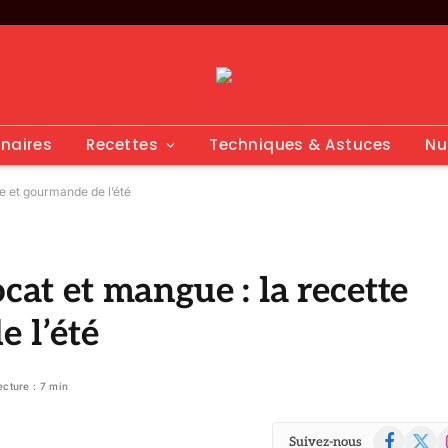
inaires
Recettes
Techniques & Astuces
Nu
he et gourmande de l’été
ocat et mangue : la recette
e l’été
ecture : 7 min
Facebook
X
I
Suivez-nous