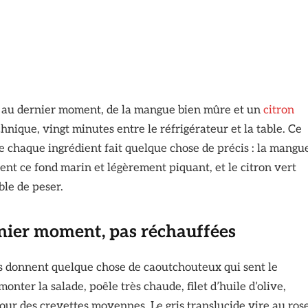
upé au dernier moment, de la mangue bien mûre et un
citron
chnique, vingt minutes entre le réfrigérateur et la table. Ce
ue chaque ingrédient fait quelque chose de précis : la mangu
tent ce fond marin et légèrement piquant, et le citron vert
ble de peser.
ernier moment, pas réchauffées
es donnent quelque chose de caoutchouteux qui sent le
nter la salade, poêle très chaude, filet d’huile d’olive,
our des crevettes moyennes. Le gris translucide vire au ros