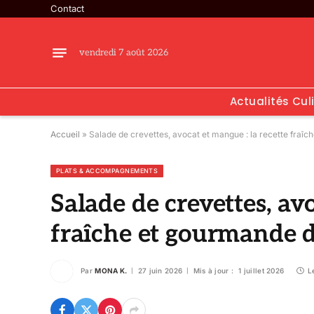
Contact
vendredi 7 août 2026
Actualités Cul
Accueil
»
Salade de crevettes, avocat et mangue : la recette fraîc
PLATS & ACCOMPAGNEMENTS
Salade de crevettes, av
fraîche et gourmande d
Par
MONA K.
27 juin 2026
Mis à jour :
1 juillet 2026
L