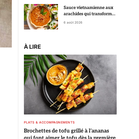
Sauce vietnamienne aux
arachides qui transforme
des rouleaux de printemps
6 août 2026
en vrai régal
À LIRE
PLATS & ACCOMPAGNEMENTS
Brochettes de tofu grillé à l’ananas
qui font aimer le tofu dès la première