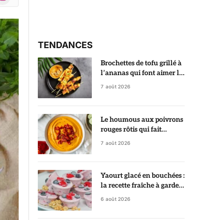
r)
TENDANCES
Brochettes de tofu grillé à
l’ananas qui font aimer le
tofu dès la première
7 août 2026
bouchée
Le houmous aux poivrons
rouges rôtis qui fait
sensation à tous les apéros
7 août 2026
Yaourt glacé en bouchées :
la recette fraîche à garder
au congélateur
6 août 2026