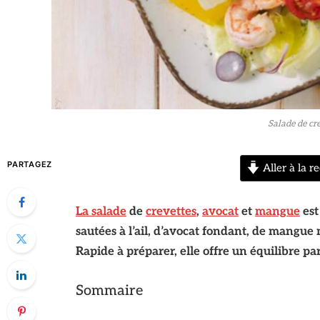
Salade de cr
PARTAGEZ
Aller à la re
La salade
de
crevettes
,
avocat
et
mangue
est
sautées à l’ail, d’avocat fondant, de mangue
Rapide à préparer, elle offre un équilibre par
Sommaire