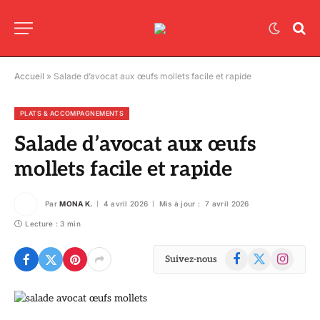
Accueil
»
Salade d’avocat aux œufs mollets facile et rapide
PLATS & ACCOMPAGNEMENTS
Salade d’avocat aux œufs
mollets facile et rapide
Par
MONA K.
4 avril 2026
Mis à jour :
7 avril 2026
Lecture : 3 min
Facebook
X
Instagram
Suivez-nous
(Twitter)