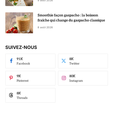
9 août 2026
Smoothie façon gaspacho : la boisson
fraîche qui change du gaspacho classique
8 août 2026
SUIVEZ-NOUS
91K
8K
Facebook
Twitter
9K
80K
Pinterest
Instagram
8K
Threads