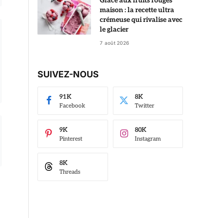
Glace aux fruits rouges
maison : la recette ultra
crémeuse qui rivalise avec
le glacier
7 août 2026
SUIVEZ-NOUS
91K
8K
Facebook
Twitter
9K
80K
Pinterest
Instagram
8K
Threads