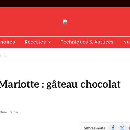
inaires
Recettes
Techniques & Astuces
Nu
arine
Mariotte : gâteau chocolat
cture : 3 min
Facebook
X
I
Suivez-nous