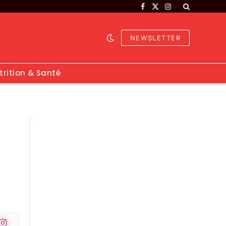
Facebook
X
Instagram
(Twitter)
NEWSLETTER
trition & Santé
nstagram