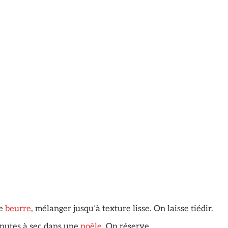
le
beurre
, mélanger jusqu’à texture lisse. On laisse tiédir.
inutes à sec dans une
poêle
. On réserve.