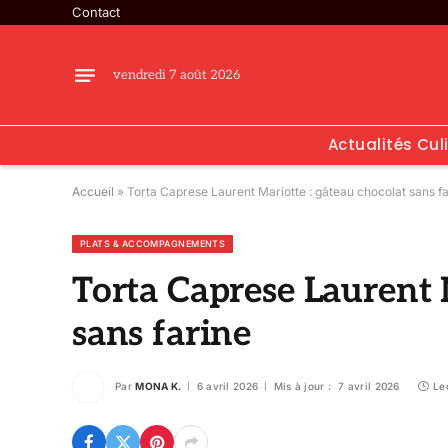
Contact
vendredi 7 août 2026
Actualités Cul
Accueil
»
Torta Caprese Laurent Mariotte : gâteau chocolat sans f
PLATS & ACCOMPAGNEMENTS
Torta Caprese Laurent 
sans farine
Par
MONA K.
6 avril 2026
Mis à jour :
7 avril 2026
Le