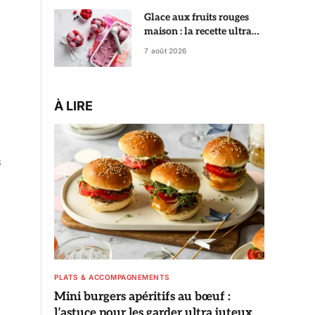
Glace aux fruits rouges
maison : la recette ultra
crémeuse qui rivalise avec
7 août 2026
le glacier
À LIRE
s
PLATS & ACCOMPAGNEMENTS
Mini burgers apéritifs au bœuf :
l’astuce pour les garder ultra juteux