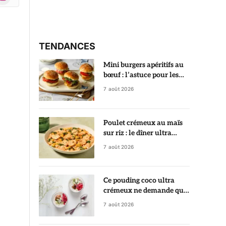
r)
TENDANCES
Mini burgers apéritifs au
bœuf : l’astuce pour les
garder ultra juteux
7 août 2026
Poulet crémeux au maïs
sur riz : le dîner ultra
gourmand prêt en 35
7 août 2026
minutes
Ce pouding coco ultra
crémeux ne demande que
5 minutes de préparation
7 août 2026