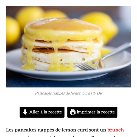
© DR
Pancakes nappés de lemon curd
| © DR
Aller à la recette
Imprimer la recette
Les pancakes nappés de lemon curd sont un
brunch