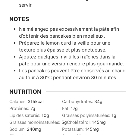
servir.
NOTES
Ne mélangez pas excessivement la pâte afin
d’obtenir des pancakes bien moelleux.
Préparez le lemon curd la veille pour une
texture plus épaisse et plus onctueuse.
Ajoutez quelques myrtilles fraîches dans la
pâte pour une version encore plus gourmande.
Les pancakes peuvent être conservés au chaud
au four à 80°C pendant environ 30 minutes.
NUTRITION
Calories:
315
kcal
Carbohydrates:
34
g
Protéines:
7
g
Fat:
17
g
Lipides saturés:
10
g
Graisses polyinsaturées:
1
g
Graisses monoinsaturées:
5
g
Choléstérol:
145
mg
Sodium:
240
mg
Potassium:
145
mg