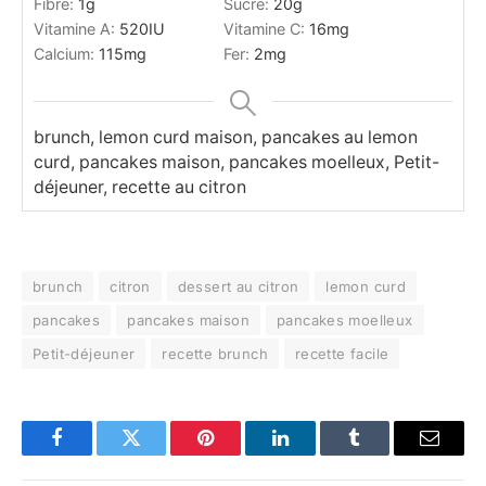
Fibre:
1
g
Sucre:
20
g
Vitamine A:
520
IU
Vitamine C:
16
mg
Calcium:
115
mg
Fer:
2
mg
brunch, lemon curd maison, pancakes au lemon
curd, pancakes maison, pancakes moelleux, Petit-
déjeuner, recette au citron
brunch
citron
dessert au citron
lemon curd
pancakes
pancakes maison
pancakes moelleux
Petit-déjeuner
recette brunch
recette facile
Facebook
Twitter
Pinterest
LinkedIn
Tumblr
Email