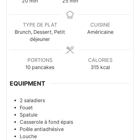
minutes
minutes
20
min
25
min
TYPE DE PLAT
CUISINE
Brunch, Dessert, Petit
Américaine
déjeuner
PORTIONS
CALORIES
10
pancakes
315
kcal
EQUIPMENT
2 saladiers
Fouet
Spatule
Casserole à fond épais
Poêle antiadhésive
Louche