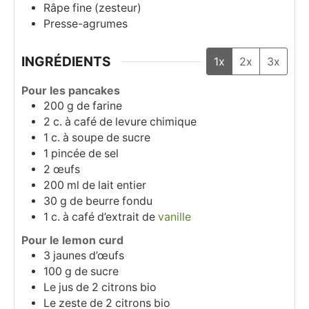
Râpe fine (zesteur)
Presse-agrumes
INGRÉDIENTS
1x
2x
3x
Pour les pancakes
200
g
de farine
2
c. à café
de levure chimique
1
c. à soupe
de sucre
1
pincée de sel
2
œufs
200
ml
de lait entier
30
g
de beurre fondu
1
c.
à café d’extrait de
vanille
Pour le lemon curd
3
jaunes d’œufs
100
g
de sucre
Le jus de 2 citrons bio
Le zeste de 2 citrons bio