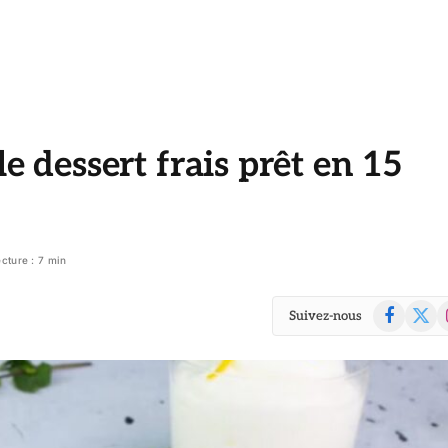
le dessert frais prêt en 15
cture : 7 min
Facebook
X
I
Suivez-nous
(Twitte