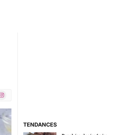
nstagram
r)
TENDANCES