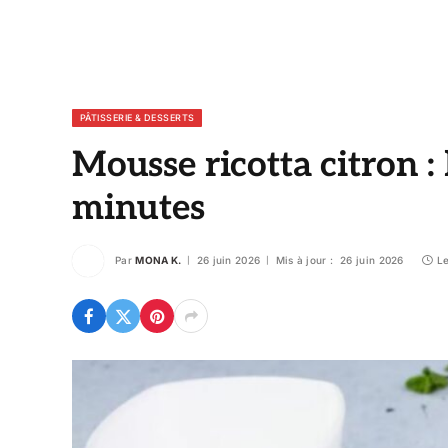
PÂTISSERIE & DESSERTS
Mousse ricotta citron : 
minutes
Par
MONA K.
26 juin 2026
Mis à jour :
26 juin 2026
Le
© DR