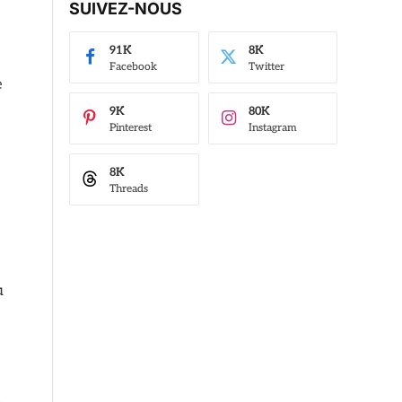
SUIVEZ-NOUS
91K
8K
Facebook
Twitter
e
9K
80K
Pinterest
Instagram
8K
Threads
u