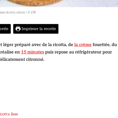
se ricotta citron
| © DR
cette
Imprimer la recette
et léger préparé avec de la ricotta, de
la crème
fouettée, du
 réalise en
15 minutes
puis repose au réfrigérateur pour
délicatement citronné.
icotta lisse