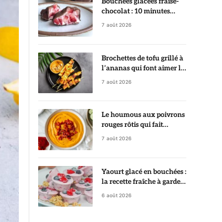
Bouchées glacées fraise-
chocolat : 10 minutes
suffisent pour préparer ce
7 août 2026
dessert ultra gourmand
Brochettes de tofu grillé à
l’ananas qui font aimer le
tofu dès la première
7 août 2026
bouchée
Le houmous aux poivrons
rouges rôtis qui fait
sensation à tous les apéros
7 août 2026
Yaourt glacé en bouchées :
la recette fraîche à garder
au congélateur
6 août 2026