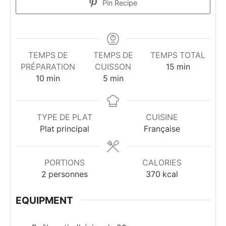
Pin Recipe
TEMPS DE
TEMPS DE
TEMPS TOTAL
minutes
PRÉPARATION
CUISSON
15
min
minutes
minutes
10
min
5
min
TYPE DE PLAT
CUISINE
Plat principal
Française
PORTIONS
CALORIES
2
personnes
370
kcal
EQUIPMENT