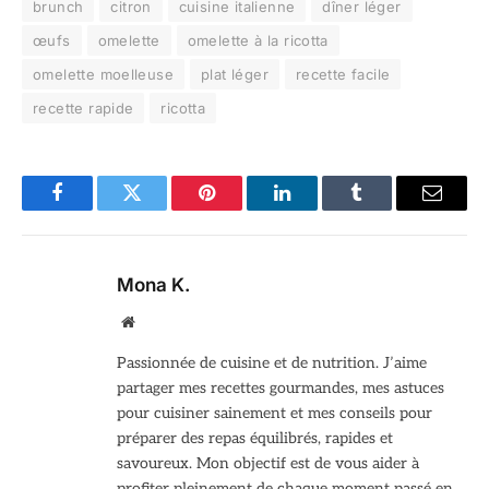
brunch
citron
cuisine italienne
dîner léger
œufs
omelette
omelette à la ricotta
omelette moelleuse
plat léger
recette facile
recette rapide
ricotta
Facebook
Twitter
Pinterest
LinkedIn
Tumblr
Email
Mona K.
Site
web
Passionnée de cuisine et de nutrition. J’aime
partager mes recettes gourmandes, mes astuces
pour cuisiner sainement et mes conseils pour
préparer des repas équilibrés, rapides et
savoureux. Mon objectif est de vous aider à
profiter pleinement de chaque moment passé en