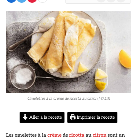
(Twitter)
© DR
Omelettes à la crème de ricotta au citron
| © DR
Aller à la recette
Imprimer la recette
Les omelettes à la
crème
de
ricotta
au
citron
sont un