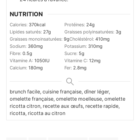
NUTRITION
Calories:
370
kcal
Protéines:
24
g
Lipides saturés:
27
g
Graisses polyinsaturées:
3
g
Graisses monoinsaturées:
9
g
Choléstérol:
410
mg
Sodium:
360
mg
Potassium:
310
mg
Fibre:
0.5
g
Sucre:
5
g
Vitamine A:
1050
IU
Vitamine C:
12
mg
Calcium:
180
mg
Fer:
2.8
mg
brunch facile, cuisine française, dîner léger,
omelette française, omelette moelleuse, omelette
ricotta citron, recette aux œufs, recette rapide,
ricotta, ricotta au citron