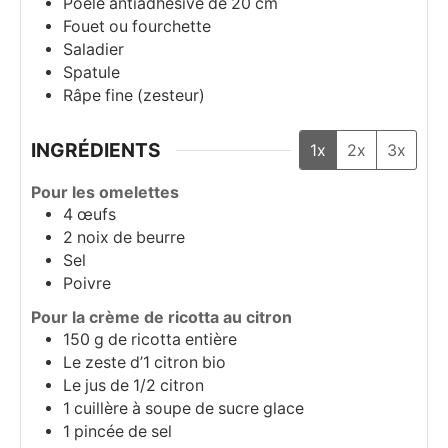
Poêle antiadhésive de 20 cm
Fouet ou fourchette
Saladier
Spatule
Râpe fine (zesteur)
INGRÉDIENTS
1x
2x
3x
Pour les omelettes
4
œufs
2
noix de beurre
Sel
Poivre
Pour la crème de ricotta au citron
150
g
de ricotta entière
Le zeste d’1 citron bio
Le jus de 1/2 citron
1
cuillère à soupe
de sucre glace
1
pincée de sel