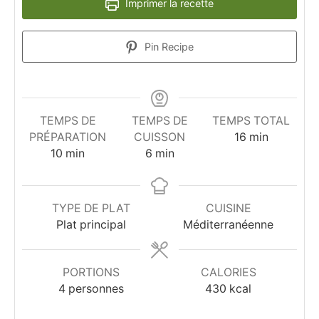
Imprimer la recette
Pin Recipe
TEMPS DE
TEMPS DE
TEMPS TOTAL
minutes
PRÉPARATION
CUISSON
16
min
minutes
minutes
10
min
6
min
TYPE DE PLAT
CUISINE
Plat principal
Méditerranéenne
PORTIONS
CALORIES
4
personnes
430
kcal