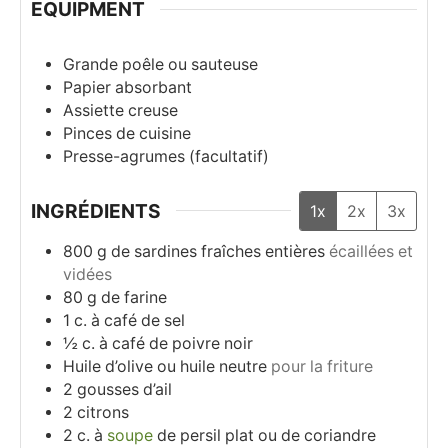
EQUIPMENT
Grande poêle ou sauteuse
Papier absorbant
Assiette creuse
Pinces de cuisine
Presse-agrumes (facultatif)
INGRÉDIENTS
1x
2x
3x
800
g
de sardines fraîches entières
écaillées et
vidées
80
g
de farine
1
c.
à café de sel
½
c.
à café de poivre noir
Huile d’olive ou huile neutre
pour la friture
2
gousses
d’ail
2
citrons
2
c.
à
soupe
de persil plat ou de coriandre