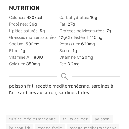
NUTRITION
Calories:
430
kcal
Carbohydrates:
10
g
Protéines:
36
g
Fat:
27
g
Lipides saturés:
5
g
Graisses polyinsaturées:
7
g
Graisses monoinsaturées:
12
g
Choléstérol:
110
mg
Sodium:
500
mg
Potassium:
620
mg
Fibre:
1
g
Sucre:
1
g
Vitamine A:
180
IU
Vitamine C:
20
mg
Calcium:
380
mg
Fer:
3.2
mg
poisson frit, recette méditerranéenne, sardines à
l’ail, sardines au citron, sardines frites
cuisine méditerranéenne
fruits de mer
poisson
Poisson frit
recette facile
recette méditerranéenne