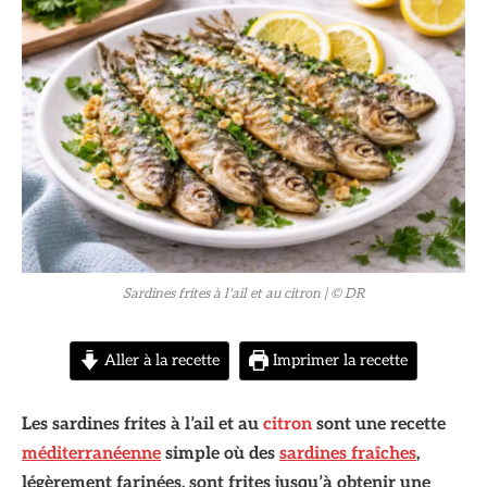
Sardines frites à l'ail et au citron
| © DR
Aller à la recette
Imprimer la recette
Les sardines frites à l’ail et au
citron
sont une recette
méditerranéenne
simple où des
sardines fraîches
,
légèrement farinées, sont frites jusqu’à obtenir une