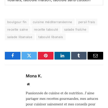
boulgour fin
cuisine méditerranéenne
persil frais
recette saine
recette taboulé
salade fraîche
salade libanaise
taboulé libanais
Facebook
Twitter
Pinterest
LinkedIn
Tumblr
Email
Mona K.
Site
web
Passionnée de cuisine et de nutrition. J’aime
partager mes recettes gourmandes, mes astuces
pour cuisiner sainement et mes conseils pour