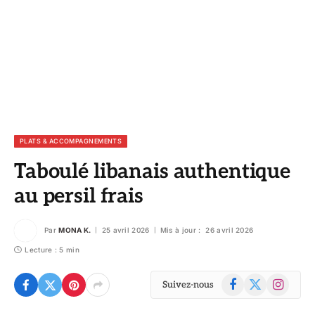
PLATS & ACCOMPAGNEMENTS
Taboulé libanais authentique
au persil frais
Par
MONA K.
25 avril 2026
Mis à jour :
26 avril 2026
Lecture : 5 min
Facebook
X
Instagram
Suivez-nous
(Twitter)