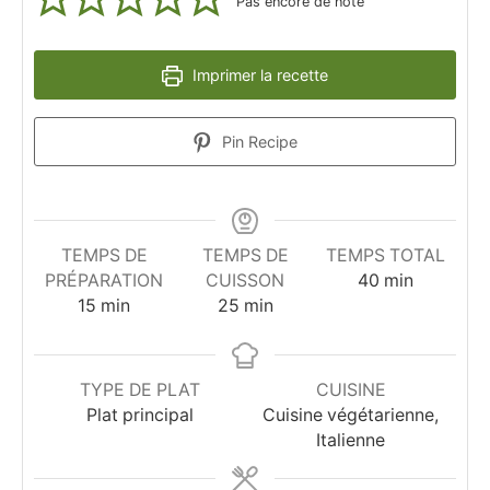
Pas encore de note
Imprimer la recette
Pin Recipe
TEMPS DE
TEMPS DE
TEMPS TOTAL
minutes
PRÉPARATION
CUISSON
40
min
minutes
minutes
15
min
25
min
TYPE DE PLAT
CUISINE
Plat principal
Cuisine végétarienne,
Italienne