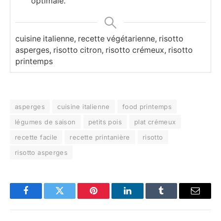
optimale.
cuisine italienne, recette végétarienne, risotto
asperges, risotto citron, risotto crémeux, risotto
printemps
asperges
cuisine italienne
food printemps
légumes de saison
petits pois
plat crémeux
recette facile
recette printanière
risotto
risotto asperges
Facebook
Twitter
Pinterest
LinkedIn
Tumblr
Email