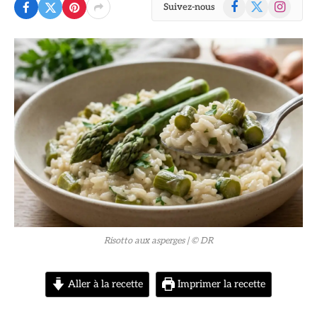
Facebook
X
Instagram
Suivez-nous
(Twitter)
© DR
Risotto aux asperges
| © DR
Aller à la recette
Imprimer la recette