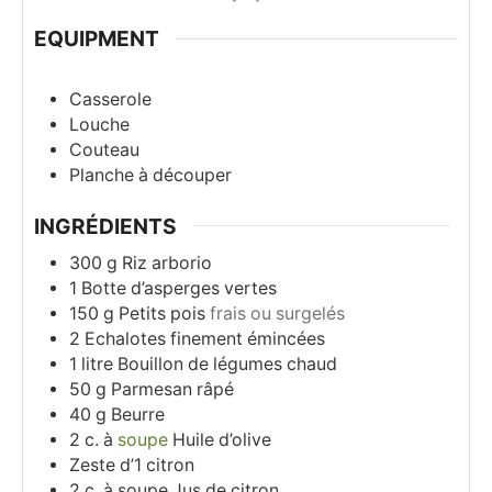
EQUIPMENT
Casserole
Louche
Couteau
Planche à découper
INGRÉDIENTS
300
g
Riz arborio
1
Botte d’asperges vertes
150
g
Petits pois
frais ou surgelés
2
Echalotes finement émincées
1
litre
Bouillon de légumes chaud
50
g
Parmesan râpé
40
g
Beurre
2
c. à
soupe
Huile d’olive
Zeste d’1 citron
2
c. à soupe
Jus de citron