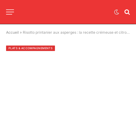
Accueil
»
Risotto printanier aux asperges : la recette crémeuse et citronnée à garder sous la main
PLATS & ACCOMPAGNEMENTS