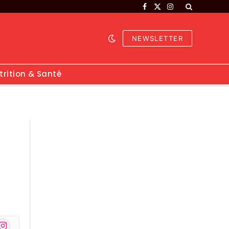
Facebook
X
Instagram
(Twitter)
NEWSLETTER
trition & Santé
nstagram