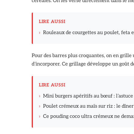
céréales. On les verse directement dans le m
LIRE AUSSI
›
Rouleaux de courgettes au poulet, feta et
Pour des barres plus croquantes, on en grill
d’incorporer. Ce grillage développe un goût de
LIRE AUSSI
›
Mini burgers apéritifs au bœuf : l’astuce
›
Poulet crémeux au maïs sur riz : le dîn
›
Ce pouding coco ultra crémeux ne dema