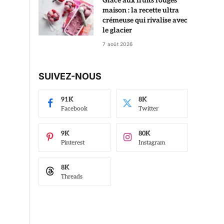
Glace aux fruits rouges
maison : la recette ultra
crémeuse qui rivalise avec
le glacier
7 août 2026
SUIVEZ-NOUS
91K
8K
Facebook
Twitter
9K
80K
Pinterest
Instagram
8K
Threads