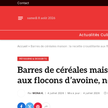
Contact
samedi 8 août 2026
Actualités Cul
Accueil
»
Barres de céréales maison : la recette croustillante aux fl
PÂTISSERIE & DESSERTS
Barres de céréales maiso
aux flocons d’avoine, n
Par
MONA K.
4 juillet 2026
Mis à jour :
4 juillet 2026