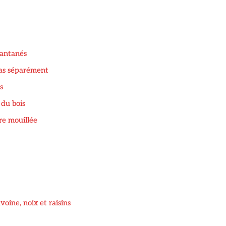
stantanés
pas séparément
s
 du bois
ère mouillée
oine, noix et raisins