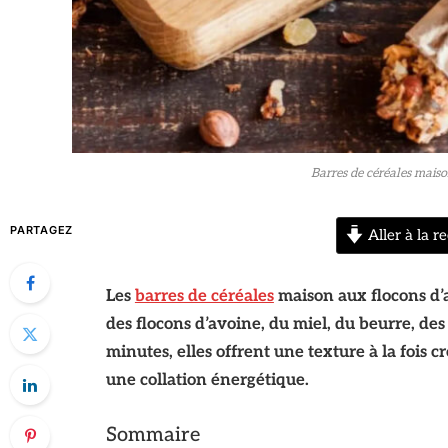
Barres de céréales maiso
PARTAGEZ
Aller à la re
Les
barres de céréales
maison aux flocons d’a
des flocons d’avoine, du miel, du beurre, des
minutes, elles offrent une texture à la fois c
une collation énergétique.
Sommaire