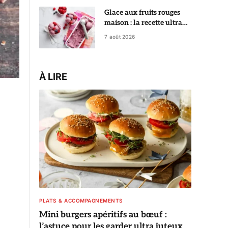
Glace aux fruits rouges
maison : la recette ultra
crémeuse qui rivalise avec
7 août 2026
le glacier
À LIRE
PLATS & ACCOMPAGNEMENTS
Mini burgers apéritifs au bœuf :
l’astuce pour les garder ultra juteux