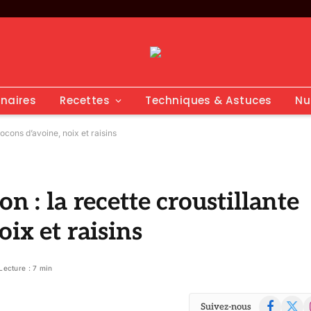
inaires
Recettes
Techniques & Astuces
Nu
ocons d’avoine, noix et raisins
n : la recette croustillante
oix et raisins
Lecture : 7 min
Facebook
X
I
Suivez-nous