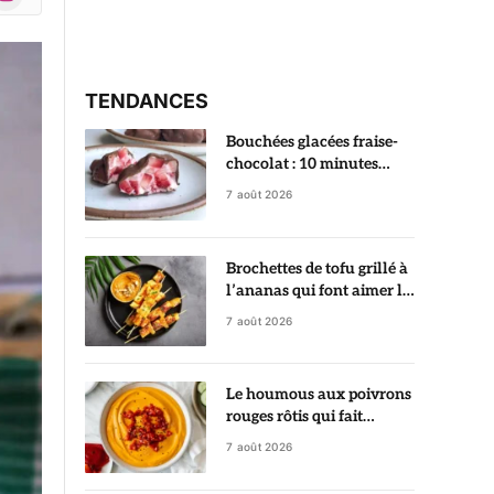
r)
TENDANCES
Bouchées glacées fraise-
chocolat : 10 minutes
suffisent pour préparer ce
7 août 2026
dessert ultra gourmand
Brochettes de tofu grillé à
l’ananas qui font aimer le
tofu dès la première
7 août 2026
bouchée
Le houmous aux poivrons
rouges rôtis qui fait
sensation à tous les apéros
7 août 2026