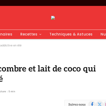
inaires
Recettes
Techniques & Astuces
Nu
 addictive en été
ombre et lait de coco qui
é
cture : 5 min
Facebook
X
I
Suivez-nous