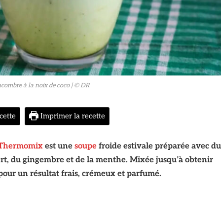
combre à la noix de coco
| © DR
cette
Imprimer la recette
Thermomix
est une
soupe
froide estivale préparée avec du
rt, du gingembre et de la menthe. Mixée jusqu’à obtenir
 pour un résultat frais, crémeux et parfumé.