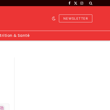
Facebook
X
Instagram
(Twitter)
NEWSLETTER
trition & Santé
nstagram