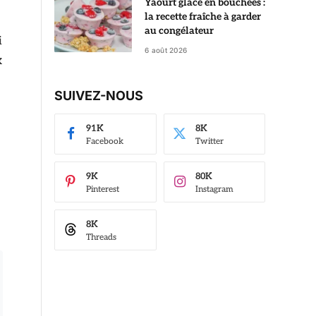
Yaourt glacé en bouchées :
la recette fraîche à garder
au congélateur
i
6 août 2026
x
SUIVEZ-NOUS
91K
8K
Facebook
Twitter
9K
80K
Pinterest
Instagram
8K
Threads