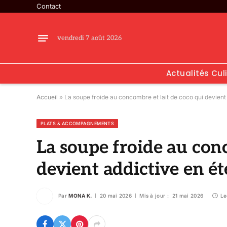
Contact
vendredi 7 août 2026
Actualités Cul
Accueil
»
La soupe froide au concombre et lait de coco qui devient
PLATS & ACCOMPAGNEMENTS
La soupe froide au conc
devient addictive en ét
Par
MONA K.
20 mai 2026
Mis à jour :
21 mai 2026
Le