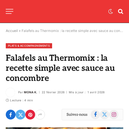
Accueil
»
Falafels au Thermomix : la recette simple avec sauce au concombre
PLATS & ACCOMPAGNEMENTS
Falafels au Thermomix : la
recette simple avec sauce au
concombre
Par
MONA K.
22 février 2026
Mis à jour :
1 avril 2026
Lecture : 4 min
Facebook
X
Instagram
Suivez-nous
(Twitter)