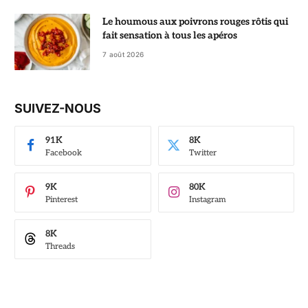
Le houmous aux poivrons rouges rôtis qui
fait sensation à tous les apéros
7 août 2026
SUIVEZ-NOUS
91K
8K
Facebook
Twitter
9K
80K
Pinterest
Instagram
8K
Threads