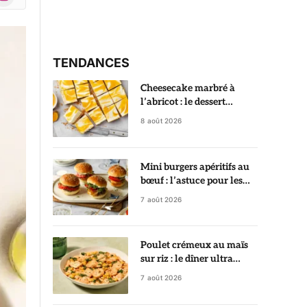
r)
TENDANCES
Cheesecake marbré à
l’abricot : le dessert
crémeux qui fait toujours
8 août 2026
son effet
Mini burgers apéritifs au
bœuf : l’astuce pour les
garder ultra juteux
7 août 2026
Poulet crémeux au maïs
sur riz : le dîner ultra
gourmand prêt en 35
7 août 2026
minutes