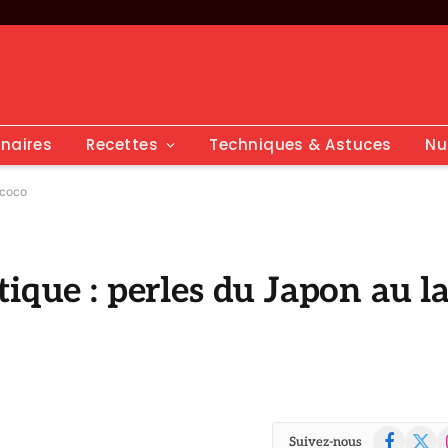
inaires
Recettes
Techniques & Astuces
Nu
e coco
ique : perles du Japon au la
Facebook
X
I
Suivez-nous