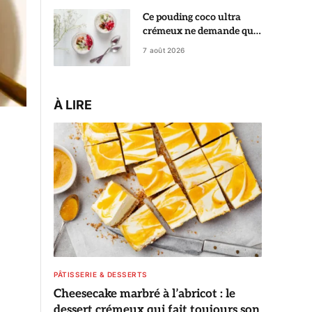
Ce pouding coco ultra
crémeux ne demande que
5 minutes de préparation
7 août 2026
À LIRE
PÂTISSERIE & DESSERTS
Cheesecake marbré à l’abricot : le
dessert crémeux qui fait toujours son