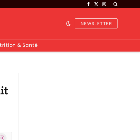
Facebook
X
Instagram
(Twitter)
NEWSLETTER
trition & Santé
it
nstagram