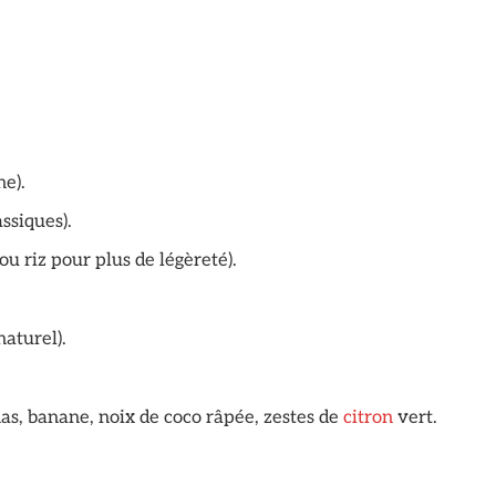
ne).
assiques).
u riz pour plus de légèreté).
naturel).
as, banane, noix de coco râpée, zestes de
citron
vert.