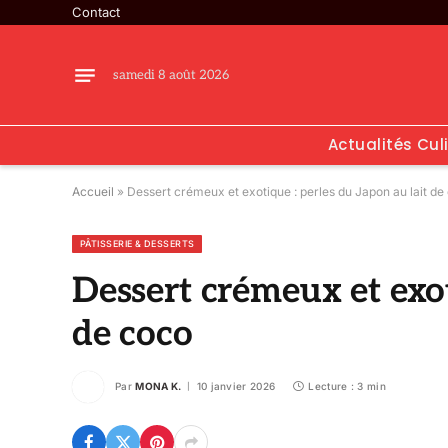
Contact
samedi 8 août 2026
Actualités Cul
Accueil
»
Dessert crémeux et exotique : perles du Japon au lait d
PÂTISSERIE & DESSERTS
Dessert crémeux et exot
de coco
Par
MONA K.
10 janvier 2026
Lecture : 3 min