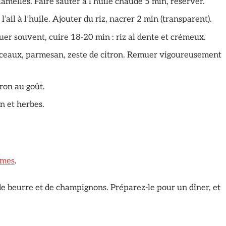
melles. Faire sauter à l’huile chaude 5 min, réserver.
’ail à l’huile. Ajouter du riz, nacrer 2 min (transparent).
er souvent, cuire 18-20 min : riz al dente et crémeux.
orceaux, parmesan, zeste de citron. Remuer vigoureusement
ron au goût.
n et herbes.
umes
.
de beurre et de champignons. Préparez-le pour un dîner, et