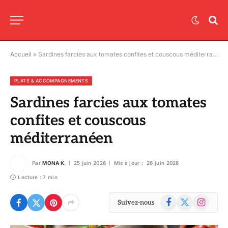
Accueil
»
Sardines farcies aux tomates confites et couscous méditerranéen
PLATS & ACCOMPAGNEMENTS
Sardines farcies aux tomates
confites et couscous
méditerranéen
Par
MONA K.
25 juin 2026
Mis à jour :
26 juin 2026
Lecture : 7 min
Facebook
X
Instagram
Suivez-nous
(Twitter)