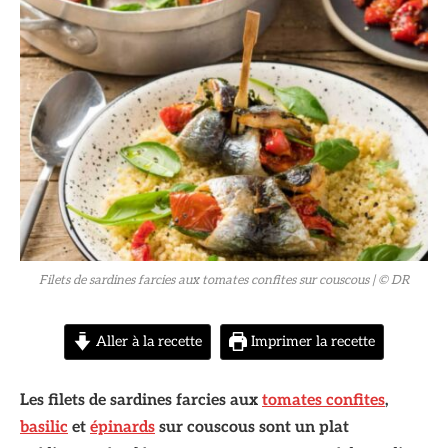
© DR
Filets de sardines farcies aux tomates confites sur couscous
| © DR
Aller à la recette
Imprimer la recette
Les filets de sardines farcies aux
tomates confites
,
basilic
et
épinards
sur couscous sont un plat