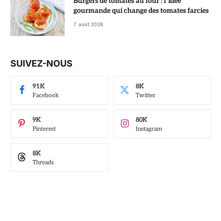
Burgers de tomates au four : l’idée
gourmande qui change des tomates farcies
7 août 2026
SUIVEZ-NOUS
91K
8K
Facebook
Twitter
9K
80K
Pinterest
Instagram
8K
Threads