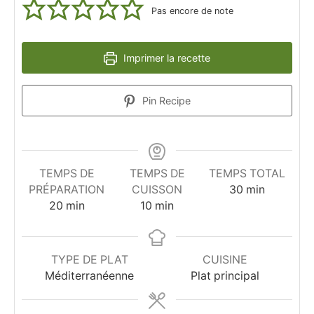
Pas encore de note
Imprimer la recette
Pin Recipe
TEMPS DE
TEMPS DE
TEMPS TOTAL
minutes
PRÉPARATION
CUISSON
30
min
minutes
minutes
20
min
10
min
TYPE DE PLAT
CUISINE
Méditerranéenne
Plat principal