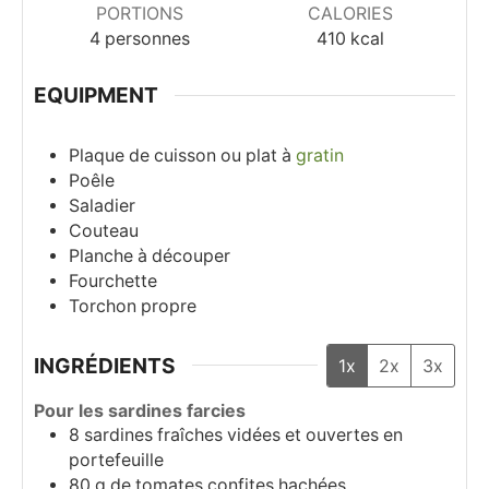
PORTIONS
CALORIES
4
personnes
410
kcal
EQUIPMENT
Plaque de cuisson ou plat à
gratin
Poêle
Saladier
Couteau
Planche à découper
Fourchette
Torchon propre
INGRÉDIENTS
1x
2x
3x
Pour les sardines farcies
8
sardines fraîches vidées et ouvertes en
portefeuille
80
g
de tomates confites hachées