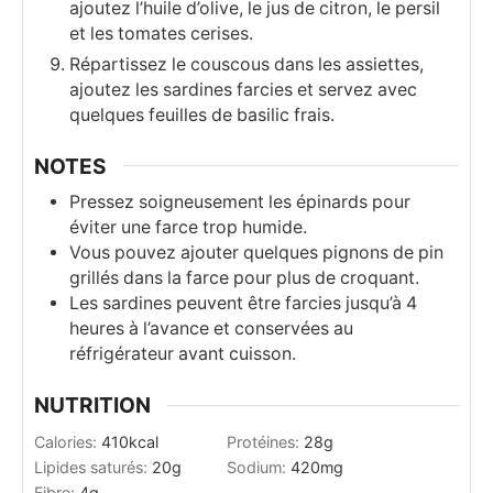
ajoutez l’huile d’olive, le jus de citron, le persil
et les tomates cerises.
Répartissez le couscous dans les assiettes,
ajoutez les sardines farcies et servez avec
quelques feuilles de basilic frais.
NOTES
Pressez soigneusement les épinards pour
éviter une farce trop humide.
Vous pouvez ajouter quelques pignons de pin
grillés dans la farce pour plus de croquant.
Les sardines peuvent être farcies jusqu’à 4
heures à l’avance et conservées au
réfrigérateur avant cuisson.
NUTRITION
Calories:
410
kcal
Protéines:
28
g
Lipides saturés:
20
g
Sodium:
420
mg
Fibre:
4
g