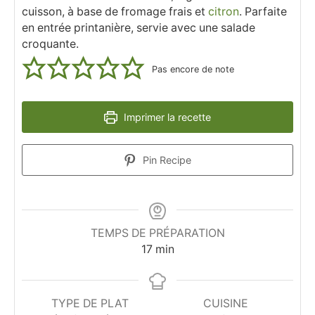
cuisson, à base de fromage frais et
citron
. Parfaite
en entrée printanière, servie avec une salade
croquante.
Pas encore de note
Imprimer la recette
Pin Recipe
TEMPS DE PRÉPARATION
minutes
17
min
TYPE DE PLAT
CUISINE