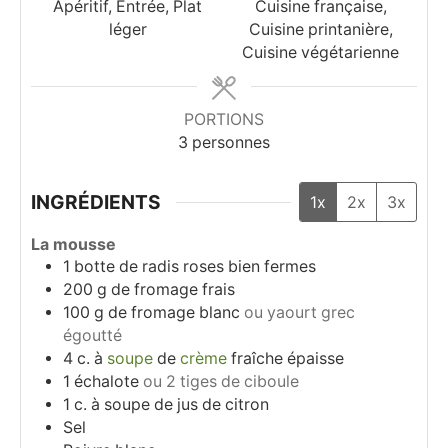
Apéritif, Entrée, Plat
Cuisine française,
léger
Cuisine printanière,
Cuisine végétarienne
PORTIONS
3
personnes
INGRÉDIENTS
1x
2x
3x
La mousse
1
botte de radis roses bien fermes
200
g
de fromage frais
100
g
de fromage blanc
ou yaourt grec
égoutté
4
c. à
soupe
de
crème
fraîche épaisse
1
échalote
ou 2 tiges de ciboule
1
c. à soupe
de jus de citron
Sel