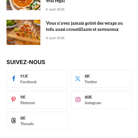
vrai régal
6 août 2026
Vous n’avez jamais goûté des wraps au
tofu aussi croustillants et savoureux
6 août 2026
SUIVEZ-NOUS
91K
8K
Facebook
Twitter
9K
80K
Pinterest
Instagram
8K
Threads