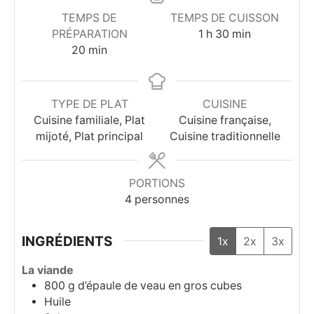
TEMPS DE
TEMPS DE CUISSON
heure
minutes
PRÉPARATION
1
h
30
min
minutes
20
min
TYPE DE PLAT
CUISINE
Cuisine familiale, Plat
Cuisine française,
mijoté, Plat principal
Cuisine traditionnelle
PORTIONS
4
personnes
INGRÉDIENTS
1x
2x
3x
La viande
800
g
d’épaule de veau en gros cubes
Huile