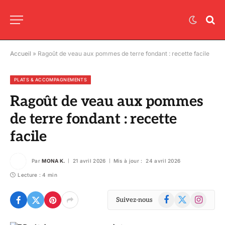
Accueil
»
Ragoût de veau aux pommes de terre fondant : recette facile
PLATS & ACCOMPAGNEMENTS
Ragoût de veau aux pommes
de terre fondant : recette
facile
Par
MONA K.
21 avril 2026
Mis à jour :
24 avril 2026
Lecture : 4 min
Facebook
X
Instagram
Suivez-nous
(Twitter)