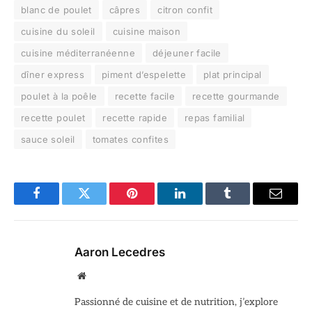
blanc de poulet
câpres
citron confit
cuisine du soleil
cuisine maison
cuisine méditerranéenne
déjeuner facile
dîner express
piment d’espelette
plat principal
poulet à la poêle
recette facile
recette gourmande
recette poulet
recette rapide
repas familial
sauce soleil
tomates confites
Facebook
Twitter
Pinterest
LinkedIn
Tumblr
Email
Aaron Lecedres
Site
web
Passionné de cuisine et de nutrition, j’explore