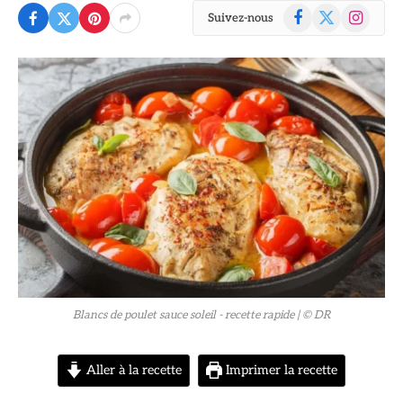
Facebook
X
Instagram
Suivez-nous
(Twitter)
© DR
Blancs de poulet sauce soleil - recette rapide
| © DR
Aller à la recette
Imprimer la recette