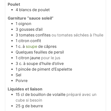
Poulet
4
blancs de poulet
Garniture “sauce soleil”
1
oignon
3
gousses
d’ail
3
tomates confites
ou tomates séchées à l’huile
1
citron confit
1
c.
à
soupe
de câpres
Quelques feuilles de persil
1
citron jaune
pour le jus
3
c.
à soupe d’huile d’olive
1
pincée de piment d’Espelette
Sel
Poivre
Liquides et liaison
15
cl
de bouillon de volaille
préparé avec un
cube si besoin
25
g
de beurre