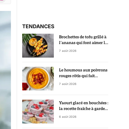
r)
TENDANCES
Brochettes de tofu grillé à
l’ananas qui font aimer le
tofu dès la première
7 août 2026
bouchée
Le houmous aux poivrons
rouges rôtis qui fait
sensation à tous les apéros
7 août 2026
Yaourt glacé en bouchées :
la recette fraîche à garder
au congélateur
6 août 2026