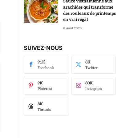
Sauce vietnamienne aux
arachides qui transforme
des rouleaux de printemps
en vrai régal
6 août 2026
SUIVEZ-NOUS
91K
8K
Facebook
Twitter
9K
80K
Pinterest
Instagram
8K
Threads