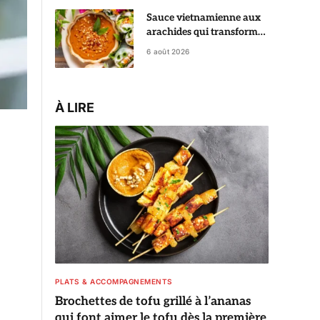
Sauce vietnamienne aux
arachides qui transforme
des rouleaux de printemps
6 août 2026
en vrai régal
À LIRE
PLATS & ACCOMPAGNEMENTS
Brochettes de tofu grillé à l’ananas
qui font aimer le tofu dès la première