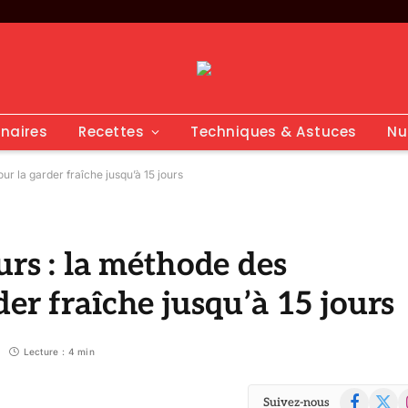
inaires
Recettes
Techniques & Astuces
Nu
ur la garder fraîche jusqu’à 15 jours
urs : la méthode des
er fraîche jusqu’à 15 jours
Lecture : 4 min
Facebook
X
I
Suivez-nous