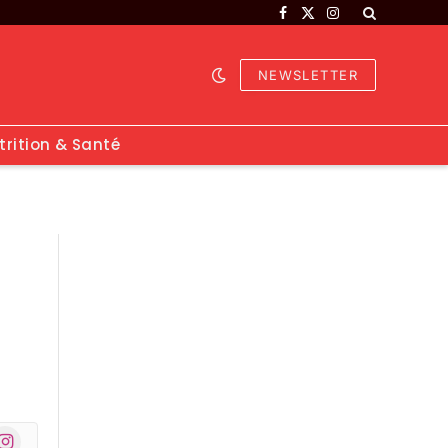
Facebook
X
Instagram
(Twitter)
NEWSLETTER
trition & Santé
nstagram