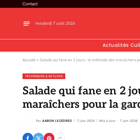
Contact
vendredi 7 août 2026
Actualités Cul
Accueil
»
Salade qui fane en 2 jours : la méthode des maraîchers po
TECHNIQUES & ASTUCES
Salade qui fane en 2 jo
maraîchers pour la gard
Par
AARON LECEDRES
7 juin 2026
Mis à jour :
7 juin 2026