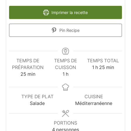
Imprimer la recette
Pin Recipe
TEMPS DE
TEMPS DE
TEMPS TOTAL
heure
minutes
PRÉPARATION
CUISSON
1
h
25
min
minutes
heure
25
min
1
h
TYPE DE PLAT
CUISINE
Salade
Méditerranéenne
PORTIONS
4
personnes