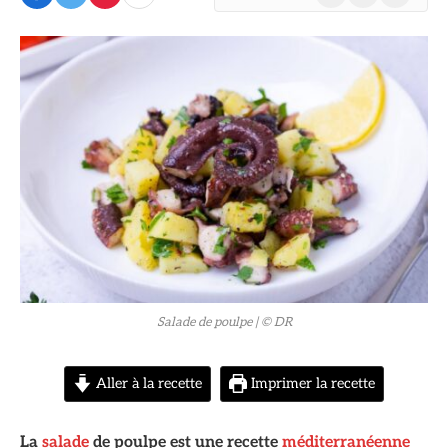
(Twitter)
© DR
Salade de poulpe
| © DR
Aller à la recette
Imprimer la recette
La
salade
de poulpe est une recette
méditerranéenne