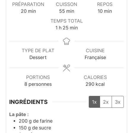
PRÉPARATION
CUISSON
REPOS
minutes
minutes
minutes
20
min
55
min
10
min
TEMPS TOTAL
heure
minutes
1
h
25
min
TYPE DE PLAT
CUISINE
Dessert
Française
PORTIONS
CALORIES
8
personnes
290
kcal
INGRÉDIENTS
1x
2x
3x
La pâte :
200
g
de farine
150
g
de sucre