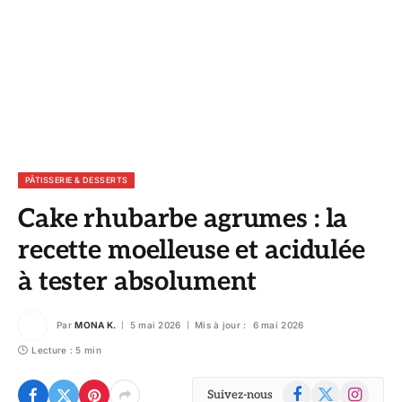
PÂTISSERIE & DESSERTS
Cake rhubarbe agrumes : la
recette moelleuse et acidulée
à tester absolument
Par
MONA K.
5 mai 2026
Mis à jour :
6 mai 2026
Lecture : 5 min
Facebook
X
Instagram
Suivez-nous