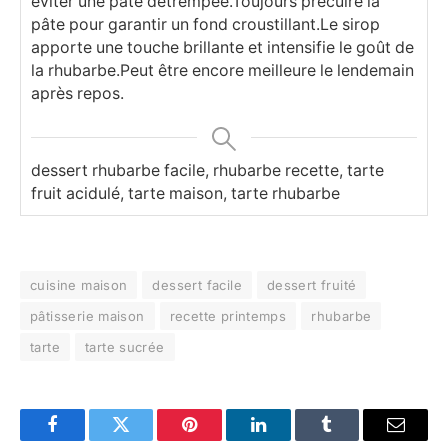
éviter une pâte détrempée.
Toujours précuire la
pâte pour garantir un fond croustillant.
Le sirop
apporte une touche brillante et intensifie le goût de
la rhubarbe.
Peut être encore meilleure le lendemain
après repos.
dessert rhubarbe facile, rhubarbe recette, tarte
fruit acidulé, tarte maison, tarte rhubarbe
cuisine maison
dessert facile
dessert fruité
pâtisserie maison
recette printemps
rhubarbe
tarte
tarte sucrée
Facebook
Twitter
Pinterest
LinkedIn
Tumblr
Email