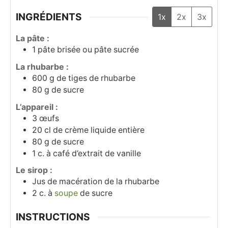
INGRÉDIENTS
1x
2x
3x
La pâte :
1
pâte brisée ou pâte sucrée
La rhubarbe :
600
g
de tiges de rhubarbe
80
g
de sucre
L’appareil :
3
œufs
20
cl
de crème liquide entière
80
g
de sucre
1
c. à café
d’extrait de vanille
Le sirop :
Jus de macération de la rhubarbe
2
c. à
soupe
de sucre
INSTRUCTIONS