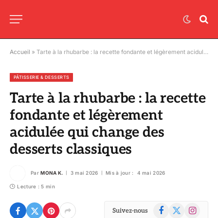
Accueil
»
Tarte à la rhubarbe : la recette fondante et légèrement acidulée qui change des desserts classiques
PÂTISSERIE & DESSERTS
Tarte à la rhubarbe : la recette
fondante et légèrement
acidulée qui change des
desserts classiques
Par
MONA K.
3 mai 2026
Mis à jour :
4 mai 2026
Lecture : 5 min
Facebook
X
Instagram
Suivez-nous
(Twitter)