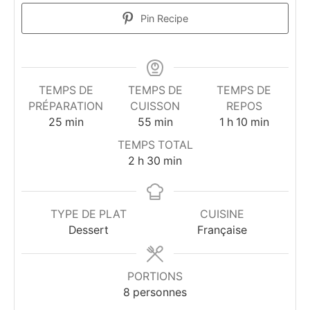
Pin Recipe
TEMPS DE
TEMPS DE
TEMPS DE
PRÉPARATION
CUISSON
REPOS
minutes
minutes
heure
minutes
25
min
55
min
1
h
10
min
TEMPS TOTAL
heures
minutes
2
h
30
min
TYPE DE PLAT
CUISINE
Dessert
Française
PORTIONS
8
personnes