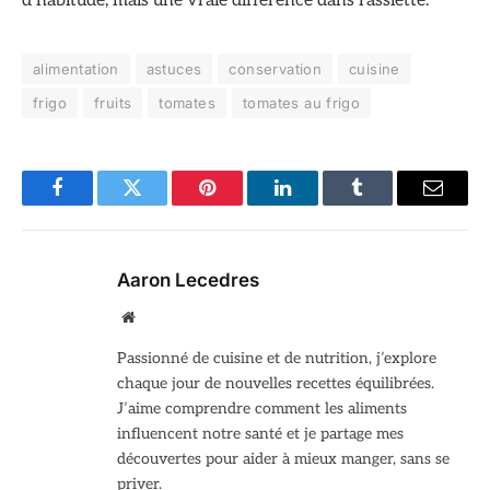
d’habitude, mais une vraie différence dans l’assiette.
alimentation
astuces
conservation
cuisine
frigo
fruits
tomates
tomates au frigo
Facebook
Twitter
Pinterest
LinkedIn
Tumblr
Email
Aaron Lecedres
Site
web
Passionné de cuisine et de nutrition, j’explore
chaque jour de nouvelles recettes équilibrées.
J’aime comprendre comment les aliments
influencent notre santé et je partage mes
découvertes pour aider à mieux manger, sans se
priver.