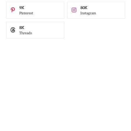
9K
80K
Pinterest
Instagram
8K
Threads