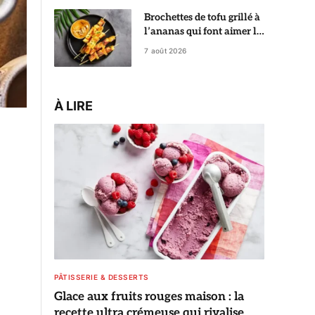
Brochettes de tofu grillé à
l’ananas qui font aimer le
tofu dès la première
7 août 2026
bouchée
À LIRE
PÂTISSERIE & DESSERTS
Glace aux fruits rouges maison : la
recette ultra crémeuse qui rivalise