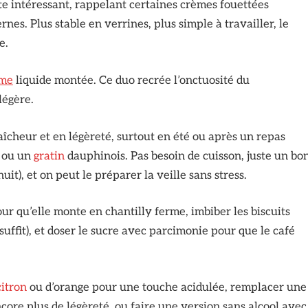
te intéressant, rappelant certaines crèmes fouettées
nes. Plus stable en verrines, plus simple à travailler, le
e.
ème
liquide montée. Ce duo recrée l’onctuosité du
légère.
aîcheur et en légèreté, surtout en été ou après un repas
s ou un
gratin
dauphinois. Pas besoin de cuisson, juste un bo
t), et on peut le préparer la veille sans stress.
our qu’elle monte en chantilly ferme, imbiber les biscuits
uffit), et doser le sucre avec parcimonie pour que le café
citron
ou d’orange pour une touche acidulée, remplacer une
core plus de légèreté, ou faire une version sans alcool avec