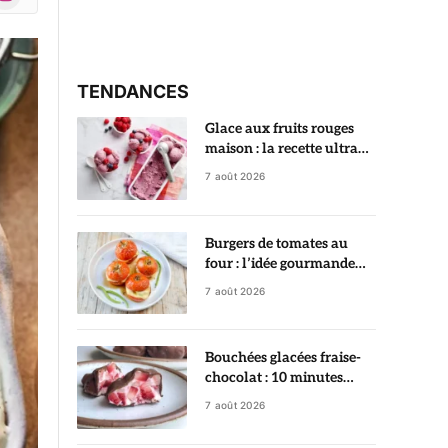
r)
TENDANCES
Glace aux fruits rouges
maison : la recette ultra
crémeuse qui rivalise avec
7 août 2026
le glacier
Burgers de tomates au
four : l’idée gourmande
qui change des tomates
7 août 2026
farcies
Bouchées glacées fraise-
chocolat : 10 minutes
suffisent pour préparer ce
7 août 2026
dessert ultra gourmand