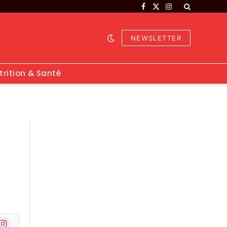
Facebook
X
Instagram
(Twitter)
NEWSLETTER
trition & Santé
nstagram