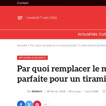
Contact
vendredi 7 août 2026
Actualités Cul
Accueil
»
Par quoi remplacer le mascarpone ? L’alternative parfaite
PÂTISSERIE & DESSERTS
Par quoi remplacer le 
parfaite pour un tirami
Par
MONA K.
26 février 2026
Mis à jour :
1 avril 2026