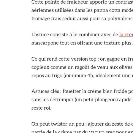
Cette pointe de fraîcheur apporte un contras
aériennes utilisées dans les panna cotta moder
fromage frais séduit aussi pour sa polyvalenc
L’astuce consiste à le combiner avec de
la cr
mascarpone tout en offrant une texture plus 
Ce qui rend cette version top : on gagne en fr
copieux comme un ragoût de veau aux olive
repos au frigo (minimum 4h, idéalement une nui
Astuces clés : fouetter la crème bien froide p
sans les détremper (un petit plongeon rapide s
reste roi.
On peut twister un peu : ajouter du zeste de
partie de la crème par du yaourt grec pour en