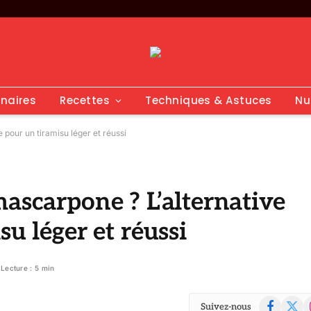
inaires
Recettes
Techniques & Astuces
Nu
 pour un tiramisu léger et réussi
mascarpone ? L’alternative
su léger et réussi
Lecture : 5 min
Facebook
X
I
Suivez-nous