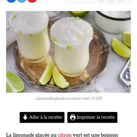
(Twitter)
© DR
Limonade glacée au citron vert
| © DR
Aller à la recette
Imprimer la recette
La limonade glacée au
citron
vert est une boisson