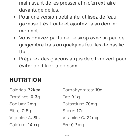
main avant de les presser afin d’en extraire
davantage de jus.
Pour une version pétillante, utilisez de l’eau
gazeuse très froide et ajoutez-la au dernier
moment.
Vous pouvez parfumer le sirop avec un peu de
gingembre frais ou quelques feuilles de basilic
thaï.
Préparez des glaçons au jus de citron vert pour
éviter de diluer la boisson.
NUTRITION
Calories:
72
kcal
Carbohydrates:
19
g
Protéines:
0.3
g
Fat:
0.1
g
Sodium:
2
mg
Potassium:
70
mg
Fibre:
0.5
g
Sucre:
17
g
Vitamine A:
8
IU
Vitamine C:
22
mg
Calcium:
14
mg
Fer:
0.2
mg