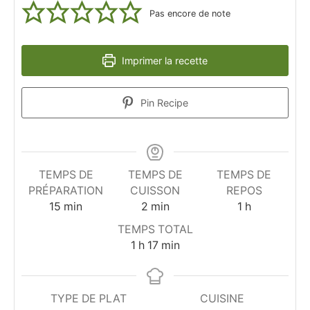
Pas encore de note
Imprimer la recette
Pin Recipe
TEMPS DE
TEMPS DE
TEMPS DE
PRÉPARATION
CUISSON
REPOS
minutes
minutes
heure
15
min
2
min
1
h
TEMPS TOTAL
heure
minutes
1
h
17
min
TYPE DE PLAT
CUISINE