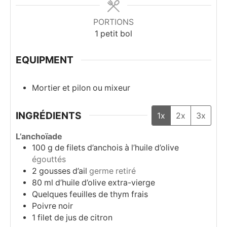
PORTIONS
1
petit bol
EQUIPMENT
Mortier et pilon ou mixeur
INGRÉDIENTS
1x
2x
3x
L’anchoïade
100
g
de filets d’anchois à l’huile d’olive
égouttés
2
gousses
d’ail
germe retiré
80
ml
d’huile d’olive extra-vierge
Quelques feuilles de thym frais
Poivre noir
1
filet de jus de citron