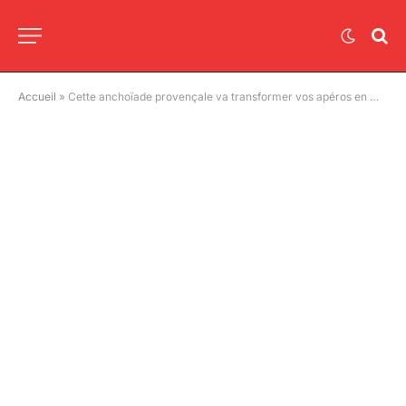
Accueil
»
Cette anchoïade provençale va transformer vos apéros en moment inoubliable