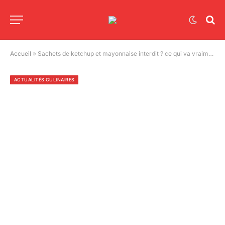
Accueil
»
Sachets de ketchup et mayonnaise interdit ? ce qui va vraiment changer dans les restaurants dès 2026
ACTUALITÉS CULINAIRES