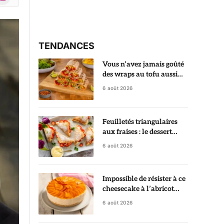
r)
TENDANCES
Vous n’avez jamais goûté
des wraps au tofu aussi
croustillants et savoureux
6 août 2026
Feuilletés triangulaires
aux fraises : le dessert
croustillant qui fait croire
6 août 2026
à une pâtisserie de chef
Impossible de résister à ce
cheesecake à l’abricot
sans cuisson, prêt sans
6 août 2026
allumer le four