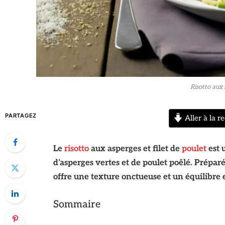
Risotto aux 
PARTAGEZ
Aller à la re
Le
risotto
aux asperges et filet de
poulet
est 
d’asperges vertes et de poulet poêlé. Préparé
offre une texture onctueuse et un équilibre 
Sommaire