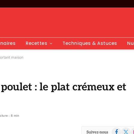
inaires
Recettes
Techniques & Astuces
Nu
fortant maison
poulet : le plat crémeux et
cture : 8 min
Facebook
X
I
Suivez-nous