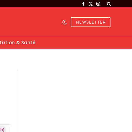
Facebook
X
Instagram
(Twitter)
NEWSLETTER
trition & Santé
nstagram