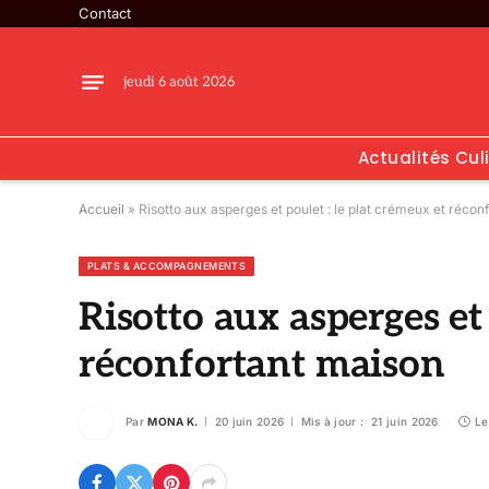
Contact
jeudi 6 août 2026
Actualités Cul
Accueil
»
Risotto aux asperges et poulet : le plat crémeux et récon
PLATS & ACCOMPAGNEMENTS
Risotto aux asperges et 
réconfortant maison
Par
MONA K.
20 juin 2026
Mis à jour :
21 juin 2026
Le