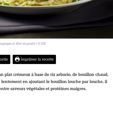
asperges et filet de poulet
| © DR
cette
Imprimer la recette
un plat crémeux à base de riz arborio, de bouillon chaud,
 lentement en ajoutant le bouillon louche par louche, il
entre saveurs végétales et protéines maigres.