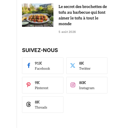
Le secret des brochettes de
tofu au barbecue qui font
aimer le tofu à tout le
monde
5 août 2026
SUIVEZ-NOUS
91K
8K
Facebook
Twitter
9K
80K
Pinterest
Instagram
8K
Threads