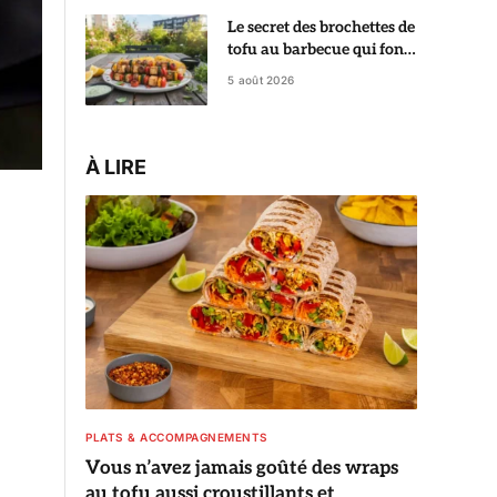
Le secret des brochettes de
tofu au barbecue qui font
aimer le tofu à tout le
5 août 2026
monde
À LIRE
PLATS & ACCOMPAGNEMENTS
Vous n’avez jamais goûté des wraps
au tofu aussi croustillants et