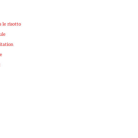
 le risotto
ule
itation
he
t