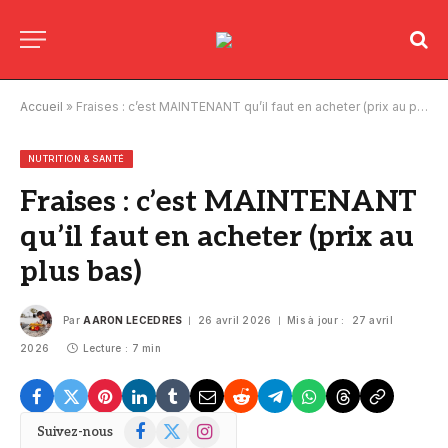
Accueil
»
Fraises : c’est MAINTENANT qu’il faut en acheter (prix au plus bas)
NUTRITION & SANTÉ
Fraises : c’est MAINTENANT
qu’il faut en acheter (prix au
plus bas)
Par
AARON LECEDRES
26 avril 2026
Mis à jour :
27 avril
2026
Lecture : 7 min
Facebook
X
Instagram
Suivez-nous
(Twitter)