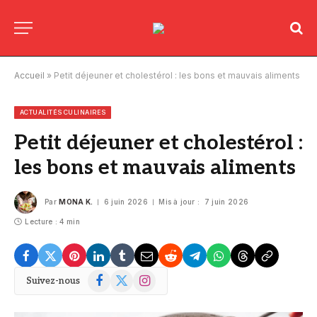
Accueil
»
Petit déjeuner et cholestérol : les bons et mauvais aliments
ACTUALITÉS CULINAIRES
Petit déjeuner et cholestérol :
les bons et mauvais aliments
Par
MONA K.
6 juin 2026
Mis à jour :
7 juin 2026
Lecture : 4 min
Facebook
X
Instagram
Suivez-nous
(Twitter)