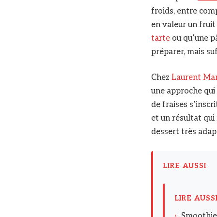
froids, entre comp
en valeur un frui
tarte
ou qu’une pâ
préparer, mais su
Chez
Laurent Mar
une approche qui p
de fraises s’inscr
et un résultat qui
dessert très adap
LIRE AUSSI
LIRE AUSS
›
Smoothie 