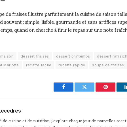
pe de fraises illustre parfaitement la cuisine de saison tel
 souvent : simple, lisible, gourmande et sans artifices sup
temps, quand on cherche à finir le repas sur une note fraîch
 maison
dessert fraises
dessert printemps
dessert rafraîc
t Mariotte
recette facile
recette rapide
soupe de fraises
Facebook
Twitter
Pinterest
Lecedres
 de cuisine et de nutrition, j’explore chaque jour de nouvelles recett