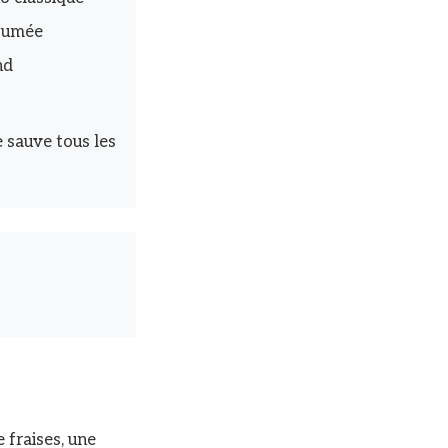
rfumée
nd
e sauve tous les
 fraises, une