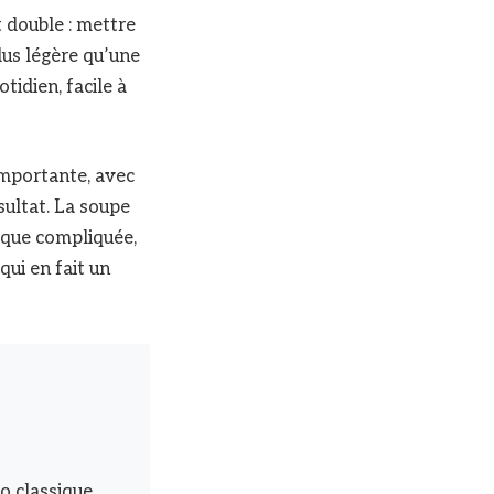
t double : mettre
lus légère qu’une
tidien, facile à
importante, avec
sultat. La soupe
nique compliquée,
qui en fait un
o classique