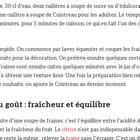
, 30 cl d’eau, deux cuillères à soupe de sucre ou d’édulcora
e cuillère à soupe de Cointreau pour les adultes. Le temp
inutes, pour 5 minutes de cuisson, ce qui en fait l’un des 
mpide. On commence par laver, équeuter et couper les fra
ruits pour la décoration. On prélève ensuite quelques zest
 fraises sont ensuite cuites quelques minutes avec le jus d’o
à obtenir une texture lisse. Une fois la préparation bien ref
 le souhaite, on ajoute le Cointreau au dernier moment.
u goût : fraîcheur et équilibre
site d’une soupe de fraises, c’est l’équilibre entre l’acidité d
t la fraîcheur du fruit. Le
citron
n’est pas indispensable da
ée reste la même : relever la
fraise
sans l’écraser. C’est un 