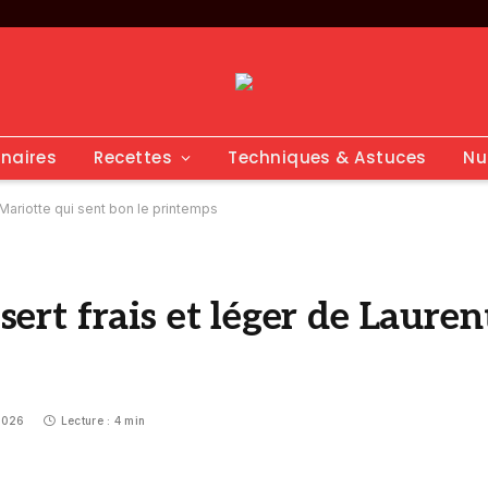
inaires
Recettes
Techniques & Astuces
Nu
 Mariotte qui sent bon le printemps
ssert frais et léger de Laure
 2026
Lecture : 4 min