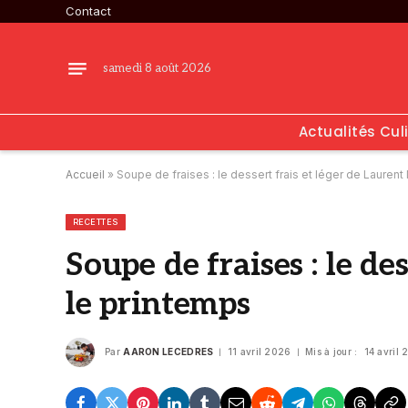
Contact
samedi 8 août 2026
Actualités Cul
Accueil
»
Soupe de fraises : le dessert frais et léger de Laurent
RECETTES
Soupe de fraises : le de
le printemps
Par
AARON LECEDRES
11 avril 2026
Mis à jour :
14 avril