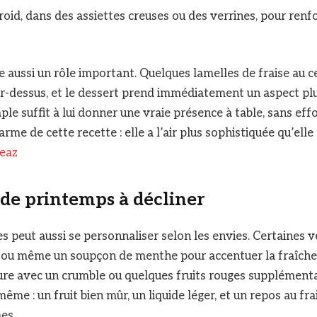
froid, dans des assiettes creuses ou des verrines, pour renf
e aussi un rôle important. Quelques lamelles de fraise au c
r-dessus, et le dessert prend immédiatement un aspect plu
le suffit à lui donner une vraie présence à table, sans effor
arme de cette recette : elle a l’air plus sophistiquée qu’elle 
neaz
 de printemps à décliner
es peut aussi se personnaliser selon les envies. Certaines 
el ou même un soupçon de menthe pour accentuer la fraîche
ture avec un crumble ou quelques fruits rouges supplémenta
même : un fruit bien mûr, un liquide léger, et un repos au fra
es.