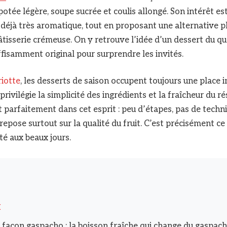
otée légère, soupe sucrée et coulis allongé. Son intérêt es
t déjà très aromatique, tout en proposant une alternative p
tisserie crémeuse. On y retrouve l’idée d’un dessert du quo
ffisamment original pour surprendre les invités.
iotte
, les desserts de saison occupent toujours une place 
rivilégie la simplicité des ingrédients et la fraîcheur du ré
it parfaitement dans cet esprit : peu d’étapes, pas de tech
 repose surtout sur la qualité du fruit. C’est précisément ce 
té aux beaux jours.
I
façon gaspacho : la boisson fraîche qui change du gaspach