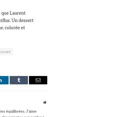
le que Laurent
erflus. Un dessert
e, colorée et
hissant
LinkedIn
Tumblr
Email
Site
web
es équilibrées. J’aime