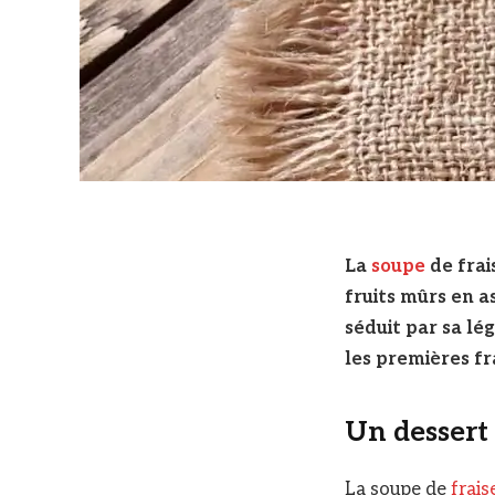
La
soupe
de frai
fruits mûrs en a
séduit par sa lé
les premières f
Un dessert 
La soupe de
frais