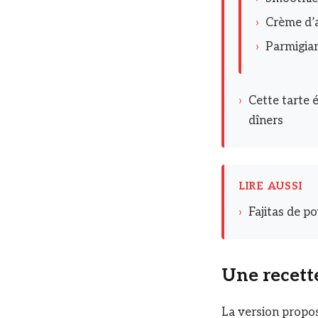
›
Crème d’a
›
Parmigian
›
Cette tarte 
dîners
LIRE AUSSI
›
Fajitas de p
Une recette
La version propos