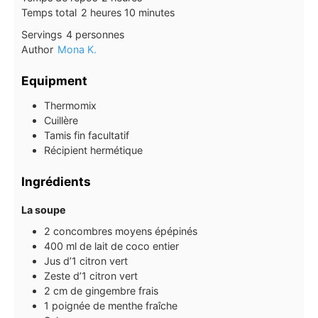
heures
minutes
Temps total
2
heures
10
minutes
Servings
4
personnes
Author
Mona K.
Equipment
Thermomix
Cuillère
Tamis fin facultatif
Récipient hermétique
Ingrédients
La soupe
2
concombres moyens épépinés
400
ml
de lait de coco entier
Jus d’1 citron vert
Zeste d’1 citron vert
2
cm
de gingembre frais
1
poignée de menthe fraîche