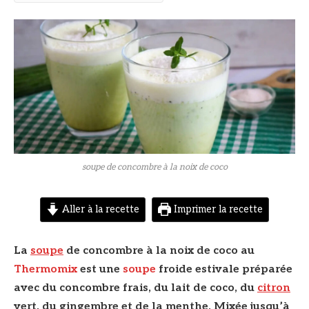
© DR
soupe de concombre à la noix de coco
Aller à la recette
Imprimer la recette
La
soupe
de concombre à la noix de coco au
Thermomix
est une
soupe
froide estivale préparée
avec du concombre frais, du lait de coco, du
citron
vert, du gingembre et de la menthe. Mixée jusqu’à