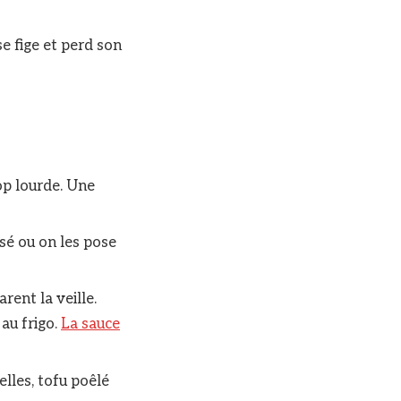
e fige et perd son
op lourde. Une
sé ou on les pose
rent la veille.
au frigo.
La sauce
elles, tofu poêlé