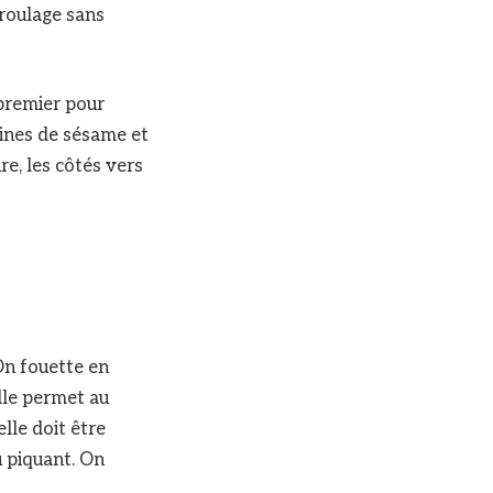
 roulage sans
 premier pour
aines de sésame et
re, les côtés vers
 On fouette en
lle permet au
lle doit être
u piquant. On