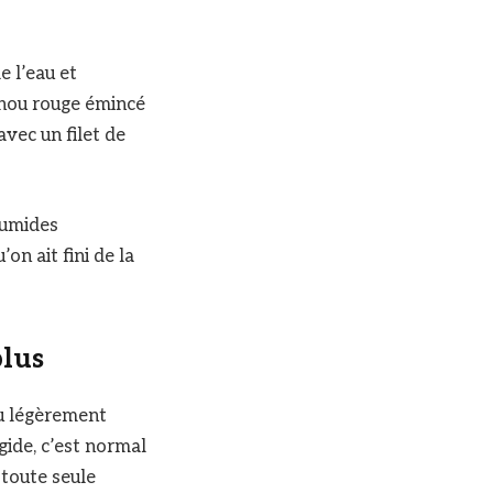
e l’eau et
 Chou rouge émincé
avec un filet de
humides
on ait fini de la
plus
ou légèrement
gide, c’est normal
 toute seule