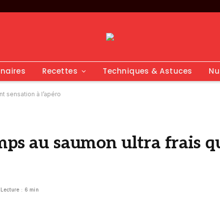
inaires
Recettes
Techniques & Astuces
Nu
nt sensation à l’apéro
mps au saumon ultra frais qu
Lecture : 6 min