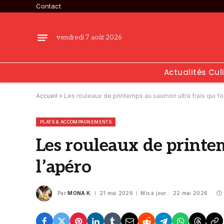
Contact
vendredi 7 août 2026
Actualités Cul
Accueil
»
Les rouleaux de printemps au saumon ultra frais qui fo
PLATS & ACCOMPAGNEMENTS
Les rouleaux de printe
l’apéro
Par
MONA K.
21 mai 2026
Mis à jour :
22 mai 2026