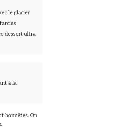
ec le glacier
farcies
e dessert ultra
nt à la
ont honnêtes. On
.