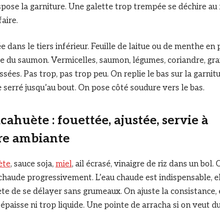
pose la garniture. Une galette trop trempée se déchire au
faire.
 dans le tiers inférieur. Feuille de laitue ou de menthe en
te du saumon. Vermicelles, saumon, légumes, coriandre, gr
ées. Pas trop, pas trop peu. On replie le bas sur la garnitu
e serré jusqu’au bout. On pose côté soudure vers le bas.
cahuète : fouettée, ajustée, servie à
re ambiante
ète
, sauce soja,
miel
, ail écrasé, vinaigre de riz dans un bol.
 chaude progressivement. L’eau chaude est indispensable, e
te de se délayer sans grumeaux. On ajuste la consistance, e
épaisse ni trop liquide. Une pointe de arracha si on veut d