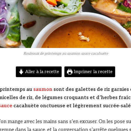
Rouleaux de printemps au saumon sauce cacahuète
Aller à la recette
Imprimer la recette
 printemps au
saumon
sont des galettes de riz garnies
icelles de riz, de légumes croquants et d’herbes fraîc
sauce
cacahuète onctueuse et légèrement sucrée-salé
u’on mange avec les mains sans s’en excuser. On les pose su
trempe dans la sauce, et la conversation s’arrête quelques