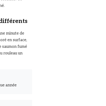
né.
différents
 une minute de
oré en surface,
. Le saumon fumé
au rouleau un
que année