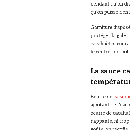
pendant qu’on dis
qu’on puisse rien 
Garniture disposée
protéger la galet
cacahuètes concass
le centre, on roul
La sauce ca
températu
Beurre de
cacahu
ajoutant de l’eau
beurre de cacahuè
nappante, ni trop 
goûte, on rectifie.