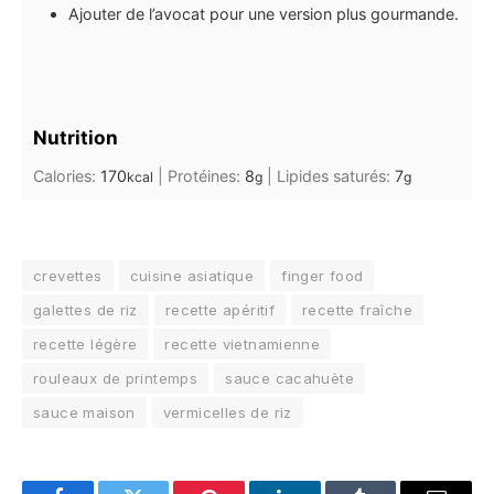
Ajouter de l’avocat pour une version plus gourmande.
Nutrition
Calories:
170
|
Protéines:
8
|
Lipides saturés:
7
kcal
g
g
crevettes
cuisine asiatique
finger food
galettes de riz
recette apéritif
recette fraîche
recette légère
recette vietnamienne
rouleaux de printemps
sauce cacahuète
sauce maison
vermicelles de riz