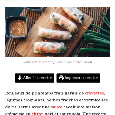
© DR
Rouleaux de printemps sauce cacahuète maison
Aller à la recette
Imprimer la recette
Rouleaux de printemps frais garnis de
crevettes
,
légumes croquants, herbes fraîches et vermicelles
de riz, servis avec une
sauce
cacahuète maison
crémeuse au
citron
vert et sauce soja. Une recette