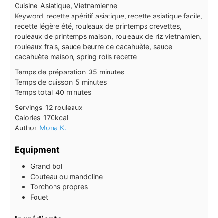
Cuisine
Asiatique, Vietnamienne
Keyword
recette apéritif asiatique, recette asiatique facile,
recette légère été, rouleaux de printemps crevettes,
rouleaux de printemps maison, rouleaux de riz vietnamien,
rouleaux frais, sauce beurre de cacahuète, sauce
cacahuète maison, spring rolls recette
minutes
Temps de préparation
35
minutes
minutes
Temps de cuisson
5
minutes
minutes
Temps total
40
minutes
Servings
12
rouleaux
Calories
170
kcal
Author
Mona K.
Equipment
Grand bol
Couteau ou mandoline
Torchons propres
Fouet