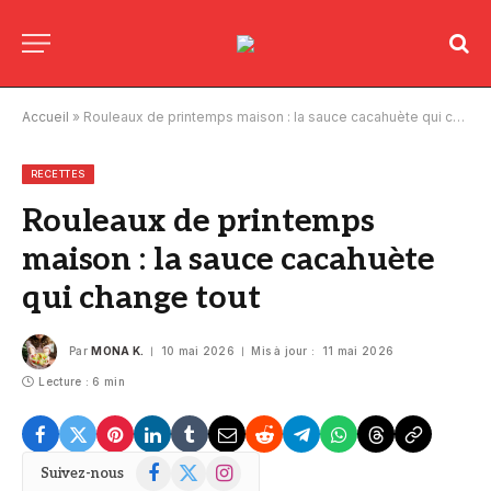
Accueil
»
Rouleaux de printemps maison : la sauce cacahuète qui change tout
RECETTES
Rouleaux de printemps
maison : la sauce cacahuète
qui change tout
Par
MONA K.
10 mai 2026
Mis à jour :
11 mai 2026
Lecture : 6 min
Facebook
X
Instagram
Suivez-nous
(Twitter)