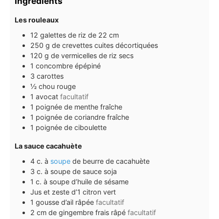
Ingrédients
Les rouleaux
12
galettes de riz de 22 cm
250
g
de crevettes cuites décortiquées
120
g
de vermicelles de riz secs
1
concombre épépiné
3
carottes
½
chou rouge
1
avocat
facultatif
1
poignée de menthe fraîche
1
poignée de coriandre fraîche
1
poignée de ciboulette
La sauce cacahuète
4
c. à
soupe
de beurre de cacahuète
3
c. à soupe
de sauce soja
1
c. à soupe
d’huile de sésame
Jus et zeste d’1 citron vert
1
gousse
d’ail râpée
facultatif
2
cm
de gingembre frais râpé
facultatif