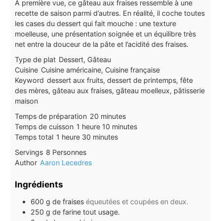
À première vue, ce gâteau aux fraises ressemble à une
recette de saison parmi d’autres. En réalité, il coche toutes
les cases du dessert qui fait mouche : une texture
moelleuse, une présentation soignée et un équilibre très
net entre la douceur de la pâte et l’acidité des fraises.
Type de plat
Dessert, Gâteau
Cuisine
Cuisine américaine, Cuisine française
Keyword
dessert aux fruits, dessert de printemps, fête
des mères, gâteau aux fraises, gâteau moelleux, pâtisserie
maison
minutes
Temps de préparation
20
minutes
heure
minutes
Temps de cuisson
1
heure
10
minutes
heure
minutes
Temps total
1
heure
30
minutes
Servings
8
Personnes
Author
Aaron Lecedres
Ingrédients
600
g
de fraises
équeutées et coupées en deux.
250
g
de farine tout usage.