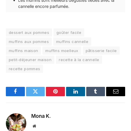
Les muffins sont meilleurs dégustés tièdes avec la
cannelle encore parfumée.
dessert aux pommes
goûter facile
muffins aux pommes
muffins cannelle
muffins maison
muffins moelleux
pâtisserie facile
petit-déjeuner maison
recette à la cannelle
recette pommes
Facebook
Twitter
Pinterest
LinkedIn
Tumblr
Email
Mona K.
Site