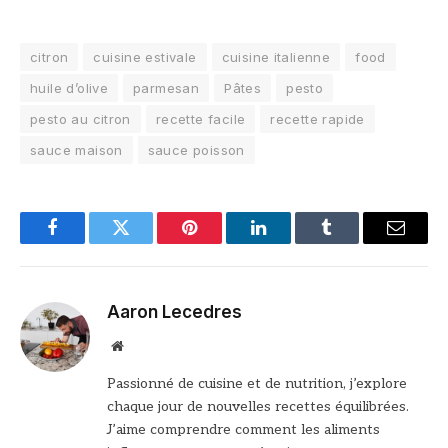
citron
cuisine estivale
cuisine italienne
food
huile d’olive
parmesan
Pâtes
pesto
pesto au citron
recette facile
recette rapide
sauce maison
sauce poisson
Facebook
Twitter
Pinterest
LinkedIn
Tumblr
Email
Aaron Lecedres
Site
web
Passionné de cuisine et de nutrition, j’explore
chaque jour de nouvelles recettes équilibrées.
J’aime comprendre comment les aliments