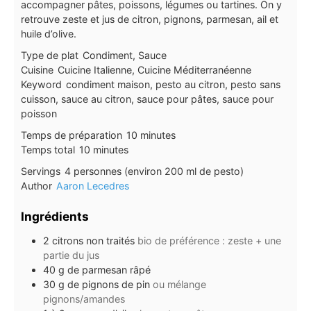
accompagner pâtes, poissons, légumes ou tartines. On y
retrouve zeste et jus de citron, pignons, parmesan, ail et
huile d’olive.
Type de plat
Condiment, Sauce
Cuisine
Cuicine Italienne, Cuicine Méditerranéenne
Keyword
condiment maison, pesto au citron, pesto sans
cuisson, sauce au citron, sauce pour pâtes, sauce pour
poisson
minutes
Temps de préparation
10
minutes
minutes
Temps total
10
minutes
Servings
4
personnes (environ 200 ml de pesto)
Author
Aaron Lecedres
Ingrédients
2
citrons non traités
bio de préférence : zeste + une
partie du jus
40
g
de parmesan râpé
30
g
de pignons de pin
ou mélange
pignons/amandes