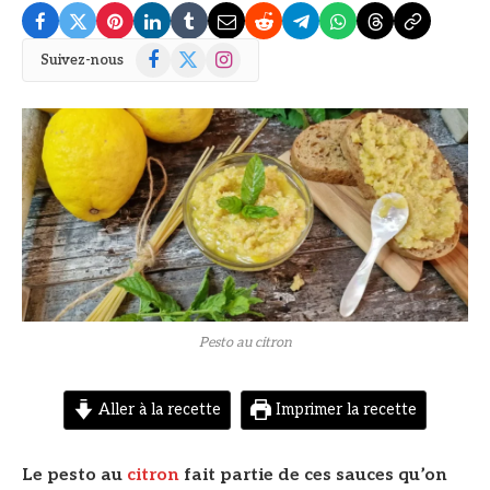
Facebook
X
Instagram
Suivez-nous
(Twitter)
© DR
Pesto au citron
Aller à la recette
Imprimer la recette
Le pesto au
citron
fait partie de ces sauces qu’on