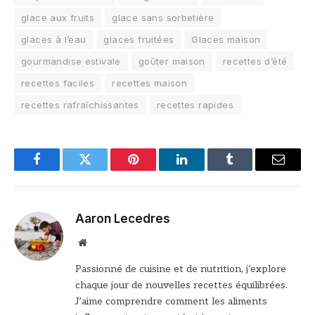
glace aux fruits
glace sans sorbetière
glaces à l’eau
glaces fruitées
Glaces maison
gourmandise estivale
goûter maison
recettes d’été
recettes faciles
recettes maison
recettes rafraîchissantes
recettes rapides
Facebook
Twitter
Pinterest
LinkedIn
Tumblr
Email
Aaron Lecedres
Site
web
Passionné de cuisine et de nutrition, j’explore
chaque jour de nouvelles recettes équilibrées.
J’aime comprendre comment les aliments