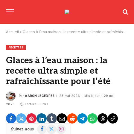
Accueil
»
Glaces à l’eau maison : la recette ultra simple et rafraîchissante pour l’été
RECETTES
Glaces à l’eau maison : la
recette ultra simple et
rafraîchissante pour l’été
Par
AARON LECEDRES
28 mai 2026
Mis à jour :
29 mai
2026
Lecture : 5 min
Facebook
X
Instagram
Suivez-nous
(Twitter)