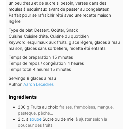
un peu d’eau et de sucre si besoin, versés dans des
moules à esquimaux avant de passer au congélateur.
Parfait pour se rafraîchir l’été avec une recette maison
légère.
Type de plat
Dessert, Goûter, Snack
Cuisine
Cuisine d’été, Cuisine du quotidien
Keyword
esquimaux aux fruits, glace légère, glaces à l’eau
maison, glaces sans sorbetière, recette été enfants
minutes
Temps de préparation
15
minutes
heures
Temps de repos / congélation
4
heures
heures
minutes
Temps total
4
heures
15
minutes
Servings
8
glaces à l’eau
Author
Aaron Lecedres
Ingrédients
200
g
Fruits au choix
fraises, framboises, mangue,
pastèque, pêche…
2
c. à
soupe
Sucre ou de miel
à ajuster selon la
douceur des fruits