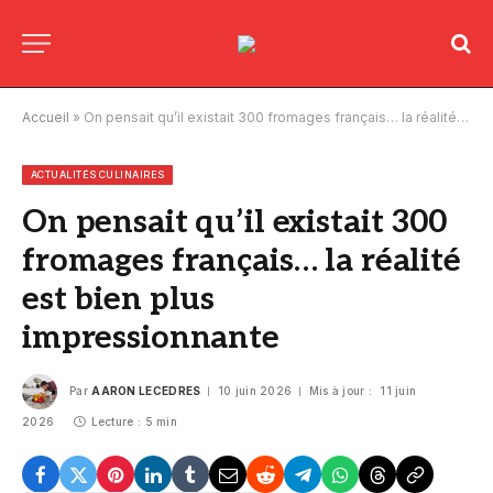
Accueil
»
On pensait qu’il existait 300 fromages français… la réalité est bien plus impressionnante
ACTUALITÉS CULINAIRES
On pensait qu’il existait 300
fromages français… la réalité
est bien plus
impressionnante
Par
AARON LECEDRES
10 juin 2026
Mis à jour :
11 juin
2026
Lecture : 5 min