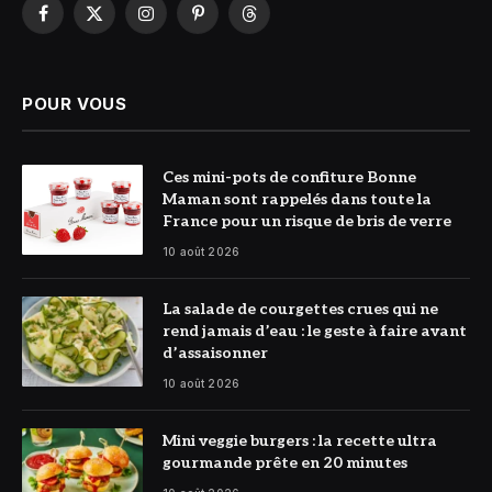
Facebook
X
Instagram
Pinterest
Threads
(Twitter)
POUR VOUS
© Bonne
Ces mini-pots de confiture Bonne
Maman
Maman sont rappelés dans toute la
France pour un risque de bris de verre
10 août 2026
© Photo Minute
La salade de courgettes crues qui ne
Du Chef
rend jamais d’eau : le geste à faire avant
d’assaisonner
10 août 2026
© DR
Mini veggie burgers : la recette ultra
gourmande prête en 20 minutes