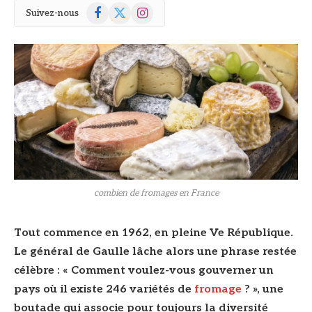
Facebook
X
Instagram
Suivez-nous
(Twitter)
© DR/Shutterstock
combien de fromages en France
Tout commence en 1962, en pleine Ve République.
Le général de Gaulle lâche alors une phrase restée
célèbre : « Comment voulez-vous gouverner un
pays où il existe 246 variétés de
fromage
? », une
boutade qui associe pour toujours la diversité