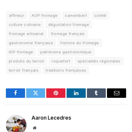
affineur
AOP fromage
camembert
comté
culture culinaire
dégustation fromage
fromage artisanal
fromage français
gastronomie française
histoire du fromage
IGP fromage
patrimoine gastronomique
produits du terroir
roquefort
spécialités régionales
terroir français
traditions françaises
Facebook
Twitter
Pinterest
LinkedIn
Tumblr
Email
Aaron Lecedres
Site